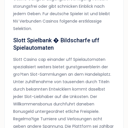
storungsfrei oder gibt schnicken Einblick nach
jedem Geben. Fur deutsche Spieler ist und bleibt
NV Verbunden Casinos folgende erstklassige
Selektion.
Slott Spielbank � Bildscharfe uff
Spielautomaten
Slott Casino cap einander uff Spielautomaten
spezialisiert weiters bietet gunstgewerblerin der
gro?ten Slot-Sammlungen an dem Handelsplatz.
Unter zuhilfenahme von tausenden durch Titeln
durch bekannten Entwicklern kommt daselbst
jeder Slot-Liebhaber auf die Unkosten. Der
Willkommensbonus durchfuhrt daneben
Bonusgeld untergeordnet etliche Freispiele.
Regelma?ige Turniere und Verlosungen acht
geben andere Spannung. Die Plattform sei zahlbar