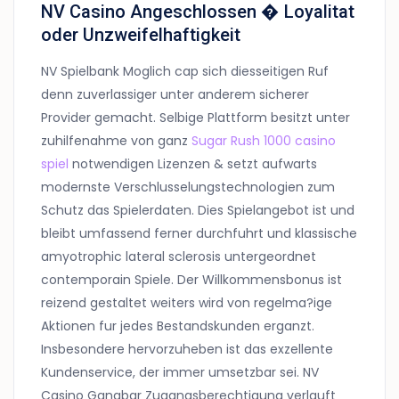
NV Casino Angeschlossen � Loyalitat
oder Unzweifelhaftigkeit
NV Spielbank Moglich cap sich diesseitigen Ruf
denn zuverlassiger unter anderem sicherer
Provider gemacht. Selbige Plattform besitzt unter
zuhilfenahme von ganz
Sugar Rush 1000 casino
spiel
notwendigen Lizenzen & setzt aufwarts
modernste Verschlusselungstechnologien zum
Schutz das Spielerdaten. Dies Spielangebot ist und
bleibt umfassend ferner durchfuhrt und klassische
amyotrophic lateral sclerosis untergeordnet
contemporain Spiele. Der Willkommensbonus ist
reizend gestaltet weiters wird von regelma?ige
Aktionen fur jedes Bestandskunden erganzt.
Insbesondere hervorzuheben ist das exzellente
Kundenservice, der immer umsetzbar sei. NV
Casino Gangbar Zugangsberechtigung verlauft