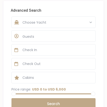
Advanced Search
Choose Yacht
Guests
Price range:
USD 0 to USD 6,000