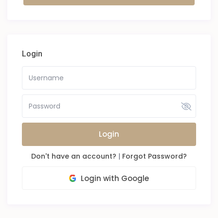
Login
Login
Don't have an account?
|
Forgot Password?
Login with Google