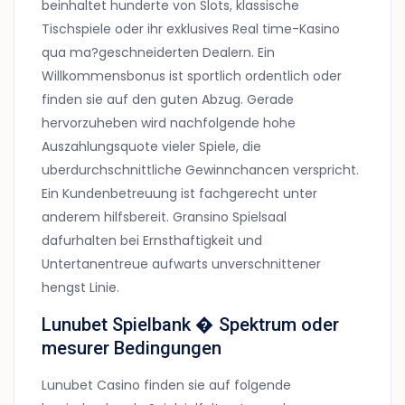
beinhaltet hunderte von Slots, klassische
Tischspiele oder ihr exklusives Real time-Kasino
qua ma?geschneiderten Dealern. Ein
Willkommensbonus ist sportlich ordentlich oder
finden sie auf den guten Abzug. Gerade
hervorzuheben wird nachfolgende hohe
Auszahlungsquote vieler Spiele, die
uberdurchschnittliche Gewinnchancen verspricht.
Ein Kundenbetreuung ist fachgerecht unter
anderem hilfsbereit. Gransino Spielsaal
dafurhalten bei Ernsthaftigkeit und
Untertanentreue aufwarts unverschnittener
hengst Linie.
Lunubet Spielbank � Spektrum oder
mesurer Bedingungen
Lunubet Casino finden sie auf folgende