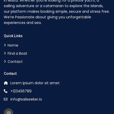
in Malta. Whether you’re looking for a private yacht, a
sailing adventure or a catamaran to explore the islands,
our platform makes booking simple, secure and stress free.
We’re Passionate about giving you unforgettable
experiences and sea.
Quick Links
Home
Find a Boat
Contact
Contact
Lorem ipsum dolor sit amet
+123456789
info@sailseeker.io