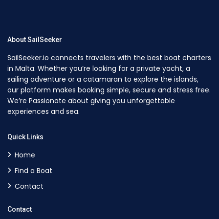
About SailSeeker
SailSeeker.io connects travelers with the best boat charters
in Malta. Whether you’re looking for a private yacht, a
sailing adventure or a catamaran to explore the islands,
our platform makes booking simple, secure and stress free.
We’re Passionate about giving you unforgettable
experiences and sea.
Quick Links
Home
Find a Boat
Contact
Contact