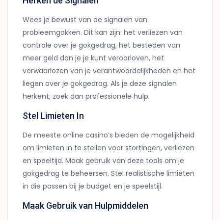
Herken de Signalen
Wees je bewust van de signalen van
probleemgokken. Dit kan zijn: het verliezen van
controle over je gokgedrag, het besteden van
meer geld dan je je kunt veroorloven, het
verwaarlozen van je verantwoordelijkheden en het
liegen over je gokgedrag. Als je deze signalen
herkent, zoek dan professionele hulp.
Stel Limieten In
De meeste online casino’s bieden de mogelijkheid
om limieten in te stellen voor stortingen, verliezen
en speeltijd. Maak gebruik van deze tools om je
gokgedrag te beheersen. Stel realistische limieten
in die passen bij je budget en je speelstijl.
Maak Gebruik van Hulpmiddelen