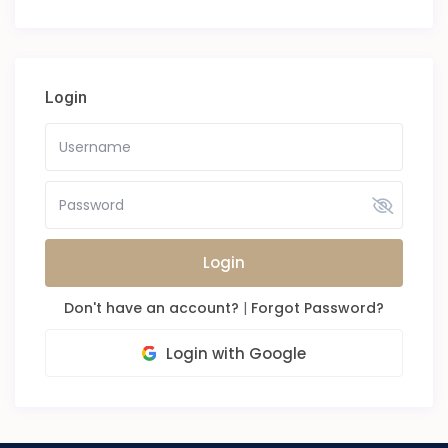
Login
Login
Don't have an account?
|
Forgot Password?
Login with Google