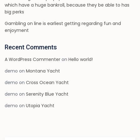
which have a huge bankroll, because they be able to has
big perks
Gambling on line is earliest getting regarding fun and
enjoyment
Recent Comments
A WordPress Commenter
on
Hello world!
demo
on
Montana Yacht
demo
on
Cross Ocean Yacht
demo
on
Serenity Blue Yacht
demo
on
Utopia Yacht