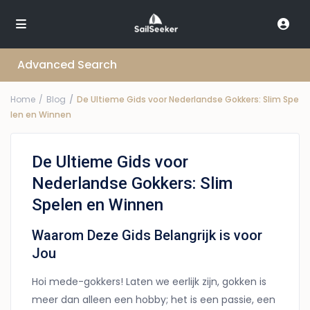
Advanced Search
Home
Blog
De Ultieme Gids voor Nederlandse Gokkers: Slim Spe
len en Winnen
De Ultieme Gids voor
Nederlandse Gokkers: Slim
Spelen en Winnen
Waarom Deze Gids Belangrijk is voor
Jou
Hoi mede-gokkers! Laten we eerlijk zijn, gokken is
meer dan alleen een hobby; het is een passie, een