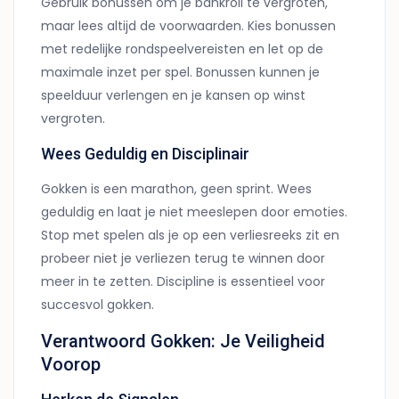
Gebruik bonussen om je bankroll te vergroten,
maar lees altijd de voorwaarden. Kies bonussen
met redelijke rondspeelvereisten en let op de
maximale inzet per spel. Bonussen kunnen je
speelduur verlengen en je kansen op winst
vergroten.
Wees Geduldig en Disciplinair
Gokken is een marathon, geen sprint. Wees
geduldig en laat je niet meeslepen door emoties.
Stop met spelen als je op een verliesreeks zit en
probeer niet je verliezen terug te winnen door
meer in te zetten. Discipline is essentieel voor
succesvol gokken.
Verantwoord Gokken: Je Veiligheid
Voorop