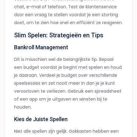
chat, e-mail of telefoon. Test de klantenservice
door een vraag te stellen voordat je een storting
doet, om te zien hoe snel en efficiënt ze reageren.
Slim Spelen: Strategieën en Tips
Bankroll Management
Dit is misschien wel de belangrijkste tip. Bepaal
een budget voordat je begint met spelen en houd
je daaraan. Verdeel je budget over verschillende
speelsessies en zet nooit meer in dan je je kunt
veroorloven te verliezen. Gebruik een spreadsheet
of een app om je uitgaven en winsten bij te
houden.
Kies de Juiste Spellen
Niet alle spellen zijn gelijk. Gokkasten hebben een