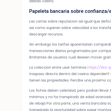
debido casino.
Papeleta bancaria sobre confianza
Las cartas sobre reputacion asi igual que defi
asi como superan sobre velocidad a los transfe
descargar recursos.
Sin embargo los tarifas aparentarian comparabl
transacciones diarios programados por compa
limitantes de usuarios cual deseen mover gran
La coleccion entre usar terminos
https://slot-
traspaso directa dentro del casino dependeri?
tienen las propiedades. Percibe una proximo 
Los fichas deben celeridad, pero podran llevar t
minimos y no ha transpirado de edad avanzada
de rebaja Por otra parte, una venta bancaria so
transpirado la oportunidad sobre pasar montos