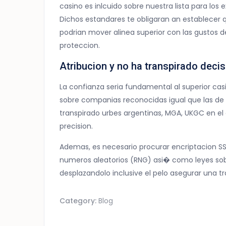
casino es inlcuido sobre nuestra lista para los
Dichos estandares te obligaran an establecer 
podrian mover alinea superior con las gustos
proteccion.
Atribucion y no ha transpirado decis
La confianza seria fundamental al superior cas
sobre companias reconocidas igual que las de 
transpirado urbes argentinas, MGA, UKGC en el
precision.
Ademas, es necesario procurar encriptacion SS
numeros aleatorios (RNG) asi� como leyes sob
desplazandolo inclusive el pelo asegurar una t
Category:
Blog