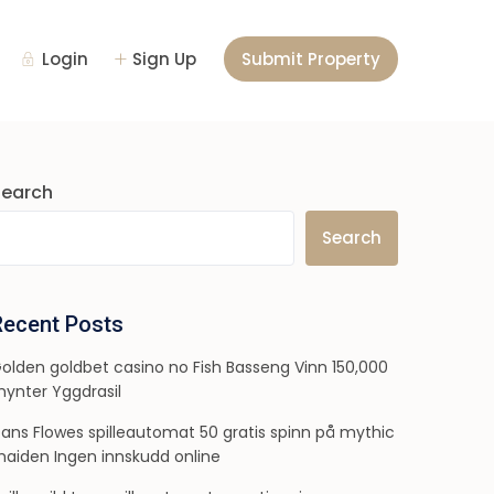
Login
Sign Up
Submit Property
Search
Search
Recent Posts
olden goldbet casino no Fish Basseng Vinn 150,000
ynter Yggdrasil
ans Flowes spilleautomat 50 gratis spinn på mythic
aiden Ingen innskudd online