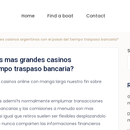
uests
nge:
USD 0 to USD 6,000
Home
Find a boat
Contact
es casinos argentinos con el pasar del tiempo traspaso bancaria?
as mas grandes casinos
iempo traspaso bancaria?
 casinos online con manga larga nuestro fin sobre
G
sinos ademi?s normalmente emplumar transacciones
m
 bancarias y las comisiones a menudo son mas
D
 igual que retiros suelen ser flexibles desplazandolo
m
te nunca comparten las informaciones financieros