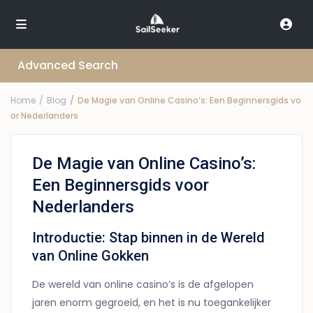
Advanced Search
Home
Blog
De Magie van Online Casino’s: Een Beginnersgids vo
or Nederlanders
De Magie van Online Casino’s:
Een Beginnersgids voor
Nederlanders
Introductie: Stap binnen in de Wereld
van Online Gokken
De wereld van online casino’s is de afgelopen
jaren enorm gegroeid, en het is nu toegankelijker