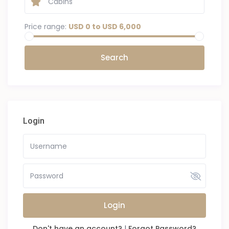
Price range:
USD 0 to USD 6,000
Login
Login
Don't have an account?
|
Forgot Password?