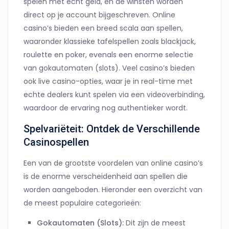
spelen met echt geld, en de winsten worden
direct op je account bijgeschreven. Online
casino’s bieden een breed scala aan spellen,
waaronder klassieke tafelspellen zoals blackjack,
roulette en poker, evenals een enorme selectie
van gokautomaten (slots). Veel casino’s bieden
ook live casino-opties, waar je in real-time met
echte dealers kunt spelen via een videoverbinding,
waardoor de ervaring nog authentieker wordt.
Spelvariëteit: Ontdek de Verschillende
Casinospellen
Een van de grootste voordelen van online casino’s
is de enorme verscheidenheid aan spellen die
worden aangeboden. Hieronder een overzicht van
de meest populaire categorieën:
Gokautomaten (Slots):
Dit zijn de meest