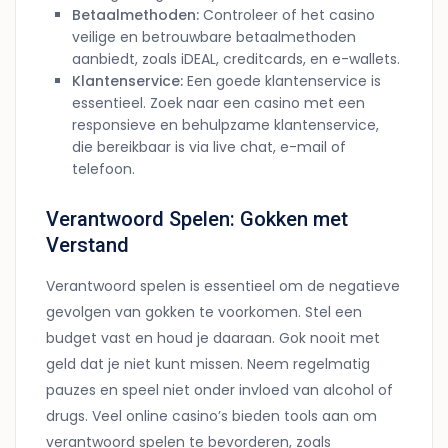
Betaalmethoden:
Controleer of het casino
veilige en betrouwbare betaalmethoden
aanbiedt, zoals iDEAL, creditcards, en e-wallets.
Klantenservice:
Een goede klantenservice is
essentieel. Zoek naar een casino met een
responsieve en behulpzame klantenservice,
die bereikbaar is via live chat, e-mail of
telefoon.
Verantwoord Spelen: Gokken met
Verstand
Verantwoord spelen is essentieel om de negatieve
gevolgen van gokken te voorkomen. Stel een
budget vast en houd je daaraan. Gok nooit met
geld dat je niet kunt missen. Neem regelmatig
pauzes en speel niet onder invloed van alcohol of
drugs. Veel online casino’s bieden tools aan om
verantwoord spelen te bevorderen, zoals