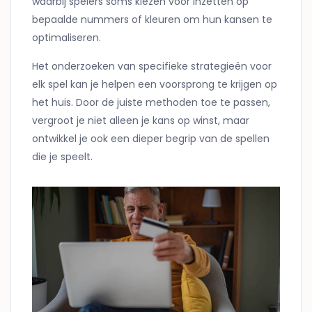
waarbij spelers soms kiezen voor inzetten op
bepaalde nummers of kleuren om hun kansen te
optimaliseren.
Het onderzoeken van specifieke strategieën voor
elk spel kan je helpen een voorsprong te krijgen op
het huis. Door de juiste methoden toe te passen,
vergroot je niet alleen je kans op winst, maar
ontwikkel je ook een dieper begrip van de spellen
die je speelt.