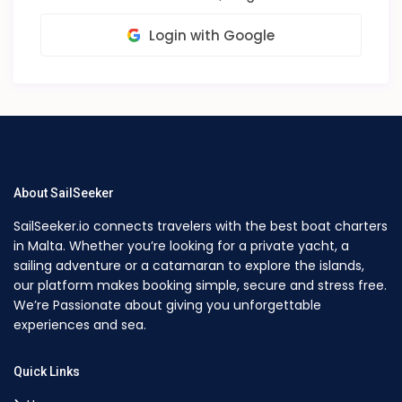
Login with Google
About SailSeeker
SailSeeker.io connects travelers with the best boat charters
in Malta. Whether you’re looking for a private yacht, a
sailing adventure or a catamaran to explore the islands,
our platform makes booking simple, secure and stress free.
We’re Passionate about giving you unforgettable
experiences and sea.
Quick Links