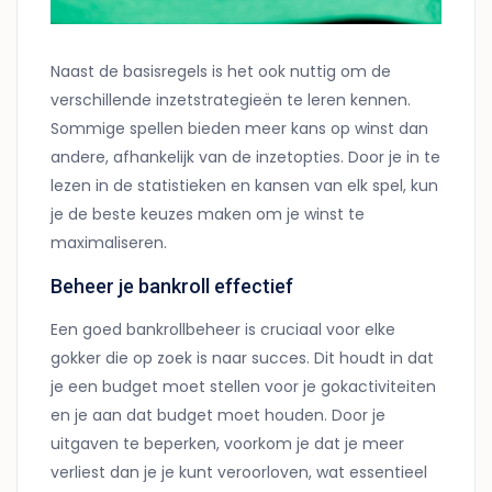
Naast de basisregels is het ook nuttig om de
verschillende inzetstrategieën te leren kennen.
Sommige spellen bieden meer kans op winst dan
andere, afhankelijk van de inzetopties. Door je in te
lezen in de statistieken en kansen van elk spel, kun
je de beste keuzes maken om je winst te
maximaliseren.
Beheer je bankroll effectief
Een goed bankrollbeheer is cruciaal voor elke
gokker die op zoek is naar succes. Dit houdt in dat
je een budget moet stellen voor je gokactiviteiten
en je aan dat budget moet houden. Door je
uitgaven te beperken, voorkom je dat je meer
verliest dan je je kunt veroorloven, wat essentieel