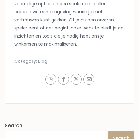
voordelige opties en een scala aan spellen,
creëren we een omgeving waarin je met
vertrouwen kunt gokken. Of je nu een ervaren
speler bent of net begint, onze website biedt je de
inzichten en tools die je nodig hebt om je
winkansen te maximaliseren.
Category:
Blog
Search
Search