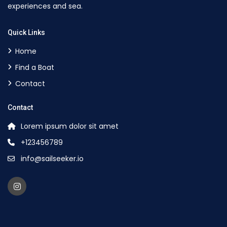
experiences and sea.
Quick Links
Home
Find a Boat
Contact
Contact
Lorem ipsum dolor sit amet
+123456789
info@sailseeker.io