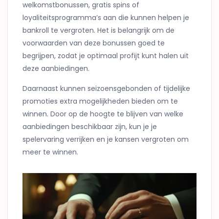
welkomstbonussen, gratis spins of
loyaliteitsprogramma’s aan die kunnen helpen je
bankroll te vergroten. Het is belangrijk om de
voorwaarden van deze bonussen goed te
begrijpen, zodat je optimaal profijt kunt halen uit
deze aanbiedingen.
Daarnaast kunnen seizoensgebonden of tijdelijke
promoties extra mogelijkheden bieden om te
winnen. Door op de hoogte te blijven van welke
aanbiedingen beschikbaar zijn, kun je je
spelervaring verrijken en je kansen vergroten om
meer te winnen.