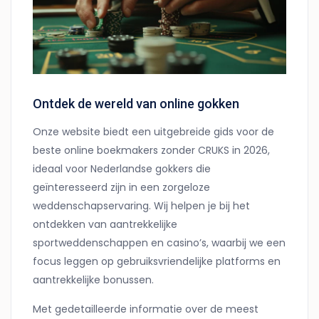
Ontdek de wereld van online gokken
Onze website biedt een uitgebreide gids voor de
beste online boekmakers zonder CRUKS in 2026,
ideaal voor Nederlandse gokkers die
geïnteresseerd zijn in een zorgeloze
weddenschapservaring. Wij helpen je bij het
ontdekken van aantrekkelijke
sportweddenschappen en casino’s, waarbij we een
focus leggen op gebruiksvriendelijke platforms en
aantrekkelijke bonussen.
Met gedetailleerde informatie over de meest