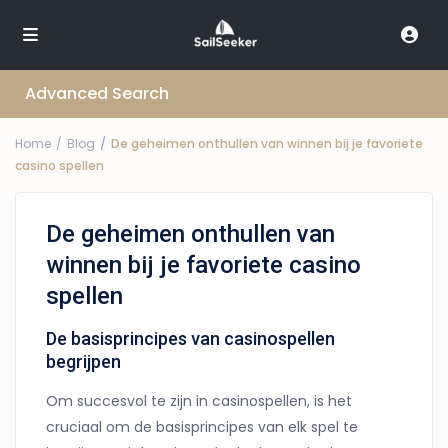
Advanced Search
Home
Blog
De geheimen onthullen van winnen bij je favoriete
casino spellen
De geheimen onthullen van
winnen bij je favoriete casino
spellen
De basisprincipes van casinospellen
begrijpen
Om succesvol te zijn in casinospellen, is het
cruciaal om de basisprincipes van elk spel te