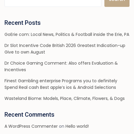
Recent Posts
GoErie com: Local News, Politics & Football inside the Erie, PA
Dr Slot Incentive Code British 2026 Greatest Indication-up
Give to own August
Dr Choice Gaming Comment: Also offers Evaluation &
Incentives
Finest Gambling enterprise Programs you to definitely
Spend Real cash Best apple’s ios & Android Selections
Wasteland Biome: Models, Place, Climate, Flowers, & Dogs
Recent Comments
A WordPress Commenter
on
Hello world!