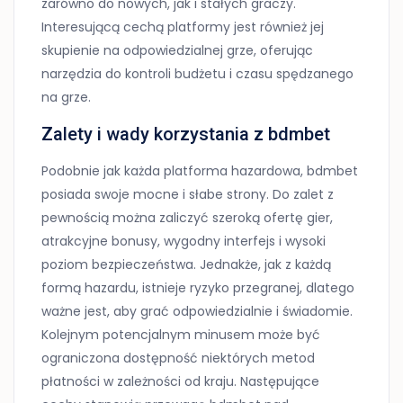
zarówno do nowych, jak i stałych graczy.
Interesującą cechą platformy jest również jej
skupienie na odpowiedzialnej grze, oferując
narzędzia do kontroli budżetu i czasu spędzanego
na grze.
Zalety i wady korzystania z bdmbet
Podobnie jak każda platforma hazardowa, bdmbet
posiada swoje mocne i słabe strony. Do zalet z
pewnością można zaliczyć szeroką ofertę gier,
atrakcyjne bonusy, wygodny interfejs i wysoki
poziom bezpieczeństwa. Jednakże, jak z każdą
formą hazardu, istnieje ryzyko przegranej, dlatego
ważne jest, aby grać odpowiedzialnie i świadomie.
Kolejnym potencjalnym minusem może być
ograniczona dostępność niektórych metod
płatności w zależności od kraju. Następujące