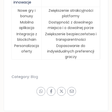
innowacje
Nowe gry i
Zwiększenie atrakcyjności
bonusy
platformy
Mobilna
Dostępność z dowolnego
aplikacja
miejsca i o dowolnej porze
Integracja z
Zwiększenie bezpieczeństwa i
blockchain
transparentności
Personalizacja
Dopasowanie do
oferty
indywidualnych preferencji
graczy
Category:
Blog