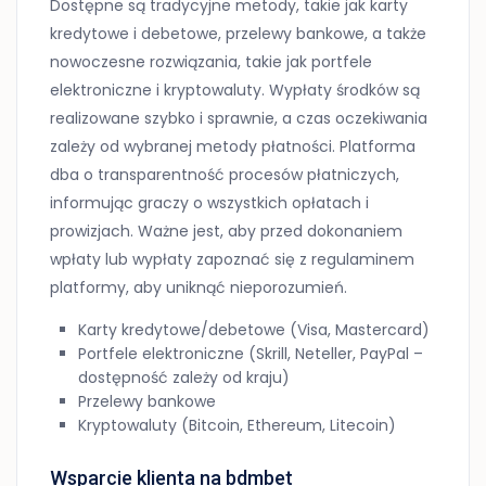
Dostępne są tradycyjne metody, takie jak karty
kredytowe i debetowe, przelewy bankowe, a także
nowoczesne rozwiązania, takie jak portfele
elektroniczne i kryptowaluty. Wypłaty środków są
realizowane szybko i sprawnie, a czas oczekiwania
zależy od wybranej metody płatności. Platforma
dba o transparentność procesów płatniczych,
informując graczy o wszystkich opłatach i
prowizjach. Ważne jest, aby przed dokonaniem
wpłaty lub wypłaty zapoznać się z regulaminem
platformy, aby uniknąć nieporozumień.
Karty kredytowe/debetowe (Visa, Mastercard)
Portfele elektroniczne (Skrill, Neteller, PayPal –
dostępność zależy od kraju)
Przelewy bankowe
Kryptowaluty (Bitcoin, Ethereum, Litecoin)
Wsparcie klienta na bdmbet