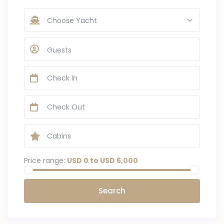
Choose Yacht
Guests
Price range:
USD 0 to USD 6,000