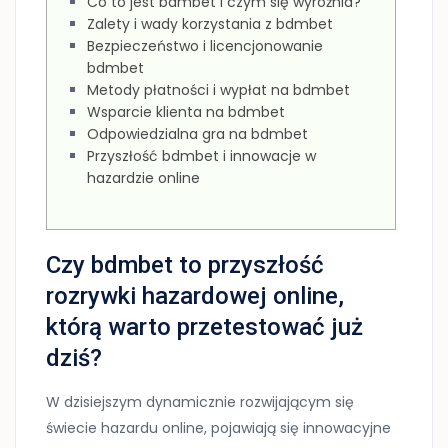
Co to jest bdmbet i czym się wyróżnia?
Zalety i wady korzystania z bdmbet
Bezpieczeństwo i licencjonowanie
bdmbet
Metody płatności i wypłat na bdmbet
Wsparcie klienta na bdmbet
Odpowiedzialna gra na bdmbet
Przyszłość bdmbet i innowacje w
hazardzie online
Czy bdmbet to przyszłość
rozrywki hazardowej online,
którą warto przetestować już
dziś?
W dzisiejszym dynamicznie rozwijającym się
świecie hazardu online, pojawiają się innowacyjne