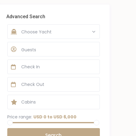
Advanced Search
Choose Yacht
Guests
Price range:
USD 0 to USD 6,000