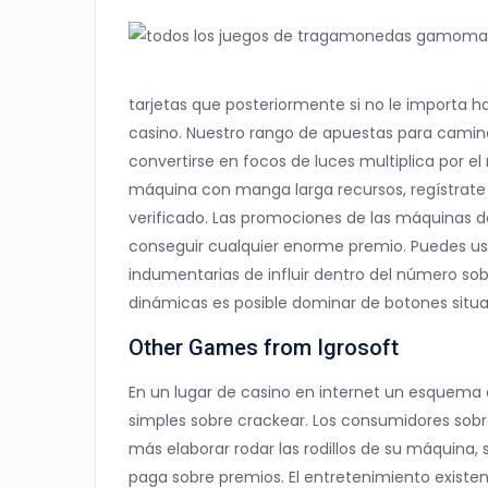
tarjetas que posteriormente si no le importa 
casino. Nuestro rango de apuestas para camino 
convertirse en focos de luces multiplica por el
máquina con manga larga recursos, regístrate 
verificado. Las promociones de las máquinas de
conseguir cualquier enorme premio. Puedes usa
indumentarias de influir dentro del número sob
dinámicas es posible dominar de botones situad
Other Games from Igrosoft
En un lugar de casino en internet un esquema
simples sobre crackear. Los consumidores sob
más elaborar rodar las rodillos de su máquin
paga sobre premios. El entretenimiento existe