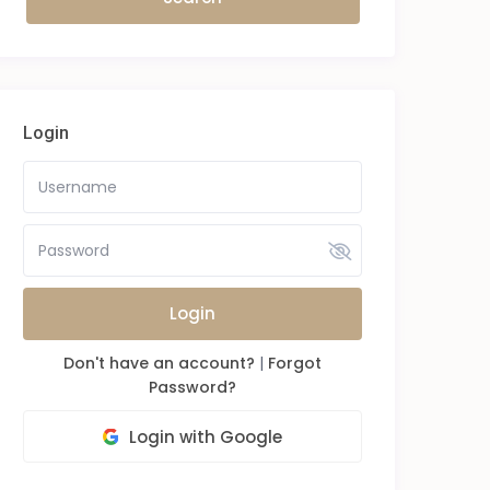
Login
Login
Don't have an account?
|
Forgot
Password?
Login with Google