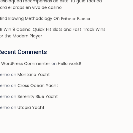
esbloquea recompensas de élite: tu guía táctica
ara el craps en vivo de casino
ind Blowing Methodology On Рейтинг Казино
r Win 9 Casino: Quick‑Hit Slots and Fast‑Track Wins
or the Modern Player
Recent Comments
 WordPress Commenter
on
Hello world!
demo
on
Montana Yacht
demo
on
Cross Ocean Yacht
demo
on
Serenity Blue Yacht
demo
on
Utopia Yacht