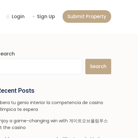
Login
Sign Up
Submit Property
Search
Search
Recent Posts
ibera tu genio interior la competencia de casino
límpica te espera
njoy a game-changing win with 게이트오브올림푸스
t the casino