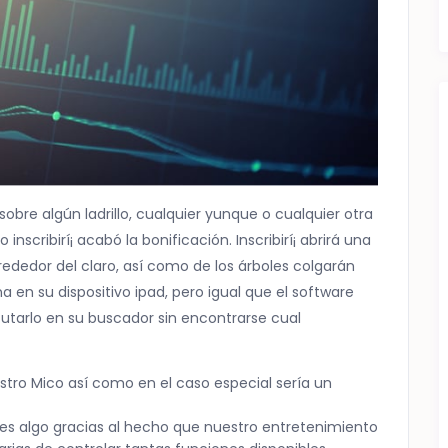
re algún ladrillo, cualquier yunque o cualquier otra
inscribirí¡ acabó la bonificación. Inscribirí¡ abrirá una
rededor del claro, así­ como de los árboles colgarán
 en su dispositivo ipad, pero igual que el software
utarlo en su buscador sin encontrarse cual
ro Mico así­ como en el caso especial serí­a un
 es algo gracias al hecho que nuestro entretenimiento