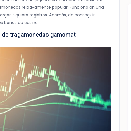
gamonedas relativamente popular. Funciona an una
cargas siquiera registros. Además, de conseguir
tes bonos de casino.
os de tragamonedas gamomat