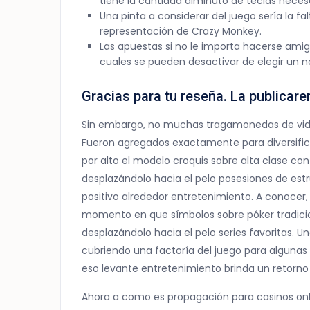
tiene la cantidad diminuto de teclas necesa
Una pinta a considerar del juego serí­a la f
representación de Crazy Monkey.
Las apuestas si no le importa hacerse amig
cuales se pueden desactivar de elegir un n
Gracias para tu reseña. La publicar
Sin embargo, no muchas tragamonedas de video
Fueron agregados exactamente para diversifica
por alto el modelo croquis sobre alta clase 
desplazándolo hacia el pelo posesiones de est
positivo alrededor entretenimiento. A conocer, 
momento en que símbolos sobre póker tradicion
desplazándolo hacia el pelo series favoritas. 
cubriendo una factoría del juego para algunas s
eso levante entretenimiento brinda un retorn
Ahora a como es propagación para casinos on