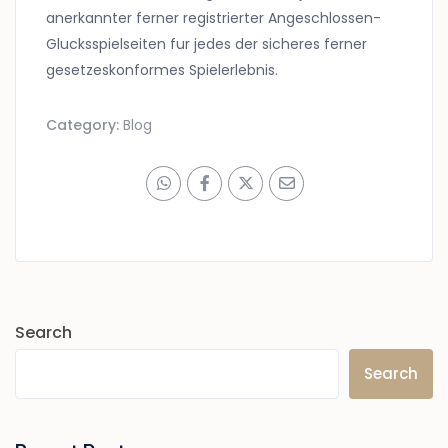
anerkannter ferner registrierter Angeschlossen-
Glucksspielseiten fur jedes der sicheres ferner
gesetzeskonformes Spielerlebnis.
Category:
Blog
Search
Search