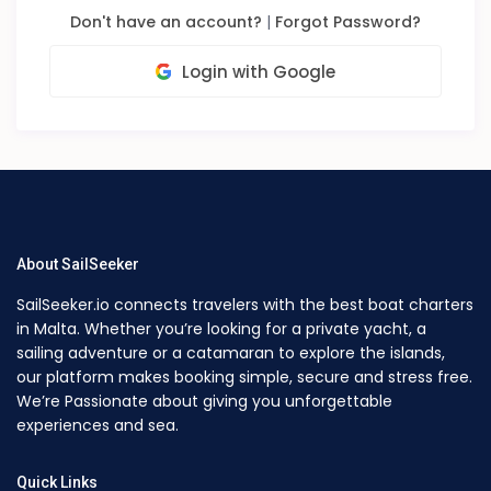
Don't have an account?
|
Forgot Password?
Login with Google
About SailSeeker
SailSeeker.io connects travelers with the best boat charters
in Malta. Whether you’re looking for a private yacht, a
sailing adventure or a catamaran to explore the islands,
our platform makes booking simple, secure and stress free.
We’re Passionate about giving you unforgettable
experiences and sea.
Quick Links