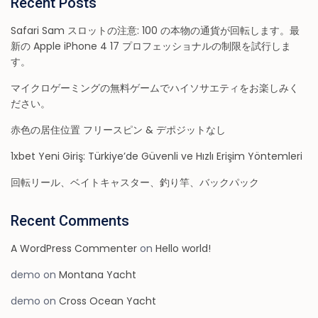
Recent Posts
Safari Sam スロットの注意: 100 の本物の通貨が回転します。最
新の Apple iPhone 4 17 プロフェッショナルの制限を試行しま
す。
マイクロゲーミングの無料ゲームでハイソサエティをお楽しみく
ださい。
赤色の居住位置 フリースピン & デポジットなし
1xbet Yeni Giriş: Türkiye’de Güvenli ve Hızlı Erişim Yöntemleri
回転リール、ベイトキャスター、釣り竿、バックパック
Recent Comments
A WordPress Commenter
on
Hello world!
demo
on
Montana Yacht
demo
on
Cross Ocean Yacht