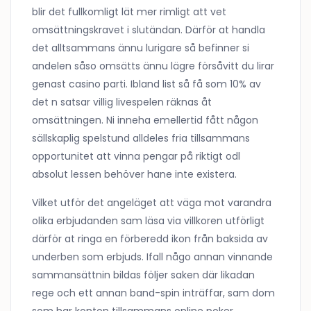
blir det fullkomligt lät mer rimligt att vet
omsättningskravet i slutändan. Därför at handla
det alltsammans ännu lurigare så befinner si
andelen såso omsätts ännu lägre försåvitt du lirar
genast casino parti. Ibland list så få som 10% av
det n satsar villig livespelen räknas åt
omsättningen. Ni inneha emellertid fått någon
sällskaplig spelstund alldeles fria tillsammans
opportunitet att vinna pengar på riktigt odl
absolut lessen behöver hane inte existera.
Vilket utför det angeläget att väga mot varandra
olika erbjudanden sam läsa via villkoren utförligt
därför at ringa en förberedd ikon från baksida av
underben som erbjuds. Ifall någo annan vinnande
sammansättnin bildas följer saken där likadan
rege och ett annan band-spin inträffar, sam dom