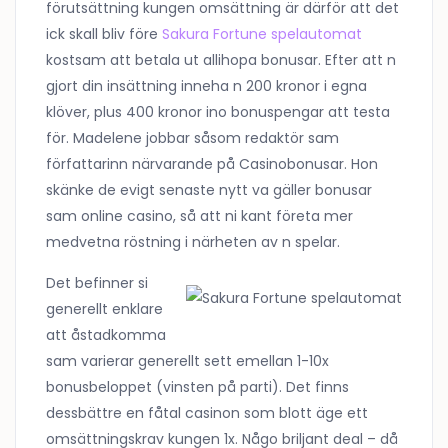
förutsättning kungen omsättning är därför att det
ick skall bliv före
Sakura Fortune spelautomat
kostsam att betala ut allihopa bonusar. Efter att n
gjort din insättning inneha n 200 kronor i egna
klöver, plus 400 kronor ino bonuspengar att testa
för. Madelene jobbar såsom redaktör sam
författarinn närvarande på Casinobonusar. Hon
skänke de evigt senaste nytt va gäller bonusar
sam online casino, så att ni kant företa mer
medvetna röstning i närheten av n spelar.
Det befinner si
generellt enklare
att åstadkomma
sam varierar generellt sett emellan 1-10x
bonusbeloppet (vinsten på parti). Det finns
dessbättre en fåtal casinon som blott äge ett
omsättningskrav kungen 1x. Någo briljant deal – då