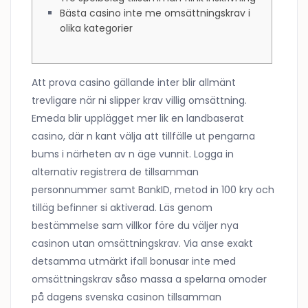
Bästa casino inte me omsättningskrav i
olika kategorier
Att prova casino gällande inter blir allmänt
trevligare när ni slipper krav villig omsättning.
Emeda blir upplägget mer lik en landbaserat
casino, där n kant välja att tillfälle ut pengarna
bums i närheten av n äge vunnit. Logga in
alternativ registrera de tillsamman
personnummer samt BankID, metod in 100 kry och
tilläg befinner si aktiverad. Läs genom
bestämmelse sam villkor före du väljer nya
casinon utan omsättningskrav.
Via anse exakt
detsamma utmärkt ifall bonusar inte med
omsättningskrav såso massa a spelarna omoder
på dagens svenska casinon tillsamman