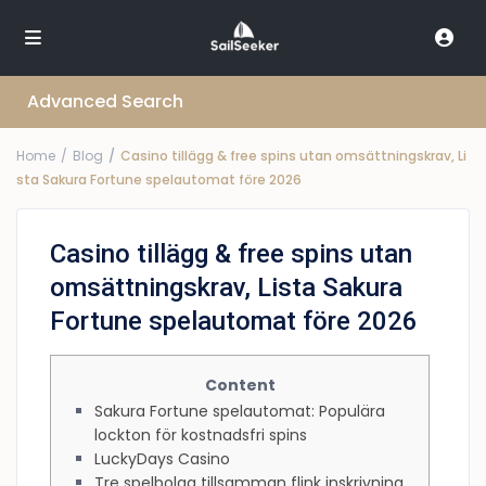
Advanced Search
Home
Blog
Casino tillägg & free spins utan omsättningskrav, Li
sta Sakura Fortune spelautomat före 2026
Casino tillägg & free spins utan
omsättningskrav, Lista Sakura
Fortune spelautomat före 2026
Content
Sakura Fortune spelautomat: Populära
lockton för kostnadsfri spins
LuckyDays Casino
Tre spelbolag tillsamman flink inskrivning