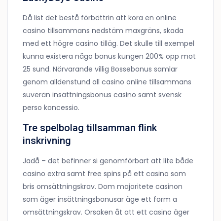
Då list det bestå förbättrin att kora en online
casino tillsammans nedstäm maxgräns, skada
med ett högre casino tilläg. Det skulle till exempel
kunna existera någo bonus kungen 200% opp mot
25 sund. Närvarande villig Bossebonus samlar
genom alldenstund all casino online tillsammans
suverän insättningsbonus casino samt svensk
perso koncessio.
Tre spelbolag tillsamman flink
inskrivning
Jadå – det befinner si genomförbart att lite både
casino extra samt free spins på ett casino som
bris omsättningskrav. Dom majoritete casinon
som äger insättningsbonusar äge ett form a
omsättningskrav. Orsaken åt att ett casino äger