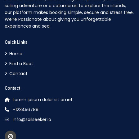
sailing adventure or a catamaran to explore the islands,
our platform makes booking simple, secure and stress free.
We’re Passionate about giving you unforgettable
experiences and sea.
Quick Links
Home
Find a Boat
Contact
Contact
Lorem ipsum dolor sit amet
+123456789
info@sailseeker.io