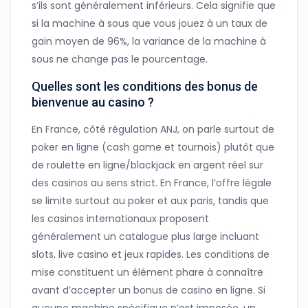
s’ils sont généralement inférieurs. Cela signifie que
si la machine à sous que vous jouez à un taux de
gain moyen de 96%, la variance de la machine à
sous ne change pas le pourcentage.
Quelles sont les conditions des bonus de
bienvenue au casino ?
En France, côté régulation ANJ, on parle surtout de
poker en ligne (cash game et tournois) plutôt que
de roulette en ligne/blackjack en argent réel sur
des casinos au sens strict. En France, l’offre légale
se limite surtout au poker et aux paris, tandis que
les casinos internationaux proposent
généralement un catalogue plus large incluant
slots, live casino et jeux rapides. Les conditions de
mise constituent un élément phare à connaître
avant d’accepter un bonus de casino en ligne. Si