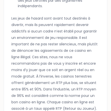
des jeux certifiés par des organismes
indépendants.
Les jeux de hasard sont avant tout destinés à
divertir, mais ils peuvent rapidement devenir
addictifs si aucun cadre n’est établi pour garantir
un environnement de jeu responsable. Il est
important de ne pas rester silencieux, mais plutôt
de dénoncer les agissements de ce casino en
ligne illégal. Ces sites, nous ne vous
recommandons pas de vous y inscrire et encore
moins d’y jouer que ce soit en argent réel ou en
mode gratuit. À l’inverse, les casinos terrestres
offrent généralement un RTP plus bas, se situant
entre 85% et 90%. Dans l’industrie, un RTP moyen
de 96% est considéré comme la norme pour un
bon casino en ligne. Chaque casino en ligne est
associé à un taux appelé RTP (Retour au Joueur).