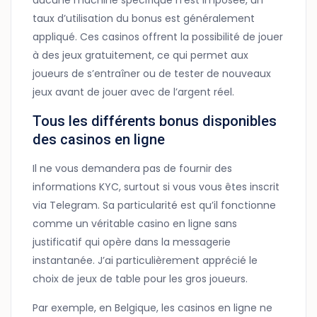
aucune machine spécifique n’est imposée, un
taux d’utilisation du bonus est généralement
appliqué. Ces casinos offrent la possibilité de jouer
à des jeux gratuitement, ce qui permet aux
joueurs de s’entraîner ou de tester de nouveaux
jeux avant de jouer avec de l’argent réel.
Tous les différents bonus disponibles
des casinos en ligne
Il ne vous demandera pas de fournir des
informations KYC, surtout si vous vous êtes inscrit
via Telegram. Sa particularité est qu’il fonctionne
comme un véritable casino en ligne sans
justificatif qui opère dans la messagerie
instantanée. J’ai particulièrement apprécié le
choix de jeux de table pour les gros joueurs.
Par exemple, en Belgique, les casinos en ligne ne