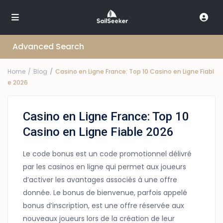
Advanced Search
Home
Blog
Casino en Ligne France: Top 10 Casino en Ligne Fiabl
e 2026
Casino en Ligne France: Top 10
Casino en Ligne Fiable 2026
Le code bonus est un code promotionnel délivré
par les casinos en ligne qui permet aux joueurs
d’activer les avantages associés à une offre
donnée. Le bonus de bienvenue, parfois appelé
bonus d’inscription, est une offre réservée aux
nouveaux joueurs lors de la création de leur