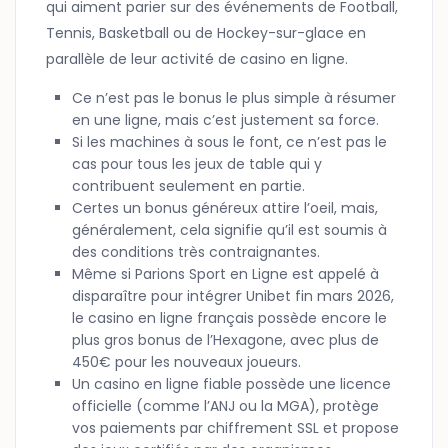
qui aiment parier sur des événements de Football,
Tennis, Basketball ou de Hockey-sur-glace en
parallèle de leur activité de casino en ligne.
Ce n’est pas le bonus le plus simple à résumer
en une ligne, mais c’est justement sa force.
Si les machines à sous le font, ce n’est pas le
cas pour tous les jeux de table qui y
contribuent seulement en partie.
Certes un bonus généreux attire l’oeil, mais,
généralement, cela signifie qu’il est soumis à
des conditions très contraignantes.
Même si Parions Sport en Ligne est appelé à
disparaître pour intégrer Unibet fin mars 2026,
le casino en ligne français possède encore le
plus gros bonus de l’Hexagone, avec plus de
450€ pour les nouveaux joueurs.
Un casino en ligne fiable possède une licence
officielle (comme l’ANJ ou la MGA), protège
vos paiements par chiffrement SSL et propose