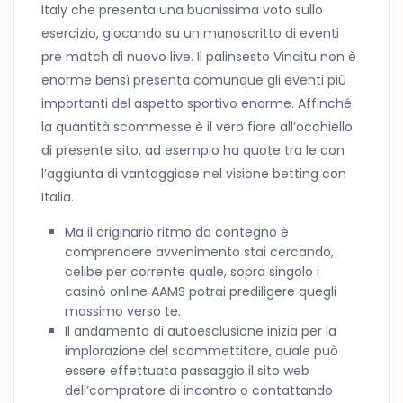
Italy che presenta una buonissima voto sullo
esercizio, giocando su un manoscritto di eventi
pre match di nuovo live. Il palinsesto Vincitu non è
enorme bensì presenta comunque gli eventi più
importanti del aspetto sportivo enorme. Affinché
la quantità scommesse è il vero fiore all’occhiello
di presente sito, ad esempio ha quote tra le con
l’aggiunta di vantaggiose nel visione betting con
Italia.
Ma il originario ritmo da contegno è
comprendere avvenimento stai cercando,
celibe per corrente quale, sopra singolo i
casinò online AAMS potrai prediligere quegli
massimo verso te.
Il andamento di autoesclusione inizia per la
implorazione del scommettitore, quale può
essere effettuata passaggio il sito web
dell’compratore di incontro o contattando