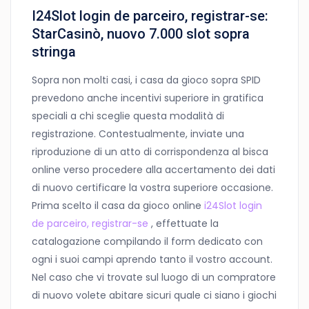
I24Slot login de parceiro, registrar-se:
StarCasinò, nuovo 7.000 slot sopra
stringa
Sopra non molti casi, i casa da gioco sopra SPID
prevedono anche incentivi superiore in gratifica
speciali a chi sceglie questa modalità di
registrazione. Contestualmente, inviate una
riproduzione di un atto di corrispondenza al bisca
online verso procedere alla accertamento dei dati
di nuovo certificare la vostra superiore occasione.
Prima scelto il casa da gioco online
i24Slot login
de parceiro, registrar-se
, effettuate la
catalogazione compilando il form dedicato con
ogni i suoi campi aprendo tanto il vostro account.
Nel caso che vi trovate sul luogo di un compratore
di nuovo volete abitare sicuri quale ci siano i giochi