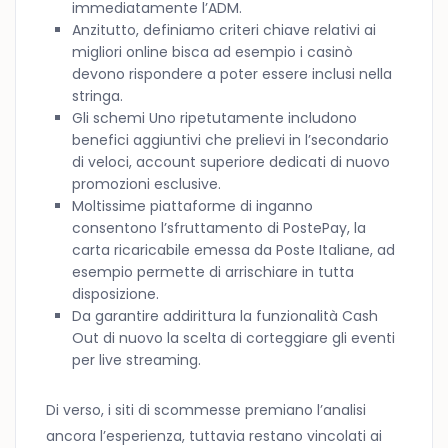
immediatamente l’ADM.
Anzitutto, definiamo criteri chiave relativi ai
migliori online bisca ad esempio i casinò
devono rispondere a poter essere inclusi nella
stringa.
Gli schemi Uno ripetutamente includono
benefici aggiuntivi che prelievi in l’secondario
di veloci, account superiore dedicati di nuovo
promozioni esclusive.
Moltissime piattaforme di inganno
consentono l’sfruttamento di PostePay, la
carta ricaricabile emessa da Poste Italiane, ad
esempio permette di arrischiare in tutta
disposizione.
Da garantire addirittura la funzionalità Cash
Out di nuovo la scelta di corteggiare gli eventi
per live streaming.
Di verso, i siti di scommesse premiano l’analisi
ancora l’esperienza, tuttavia restano vincolati ai