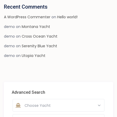
Recent Comments
A WordPress Commenter
on
Hello world!
demo
on
Montana Yacht
demo
on
Cross Ocean Yacht
demo
on
Serenity Blue Yacht
demo
on
Utopia Yacht
Advanced Search
Choose Yacht