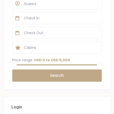
Guests
Price range:
USD 0 to USD 6,000
Login