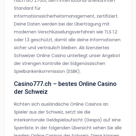
nach ISO 27001, dem international anerkannten
Standard für
Informationssicherheitsmanagement, zertifiziert.
Deine Daten werden bei der Übertragung mit
modernen Verschlüsselungsverfahren wie TLS 1.2
oder 1.3 geschützt, damit alle deine Informationen
sicher und vertraulich bleiben. Als lizenziertes
Schweizer Online Casino unterliegt unser Angebot
der strengen Kontrolle der Eidgenössischen
Spielbankenkommission (ESBK).
Casino777.ch – bestes Online Casino
der Schweiz
Richten sich ausländische Online Casinos an
Spieler aus der Schweiz, setzt sie die
interkantonale Geldspielaufsicht (Gespa) auf eine
Sperrliste. In der folgenden Übersicht sehen Sie alle
legalen Online Casinos der Schweiz. Diese können