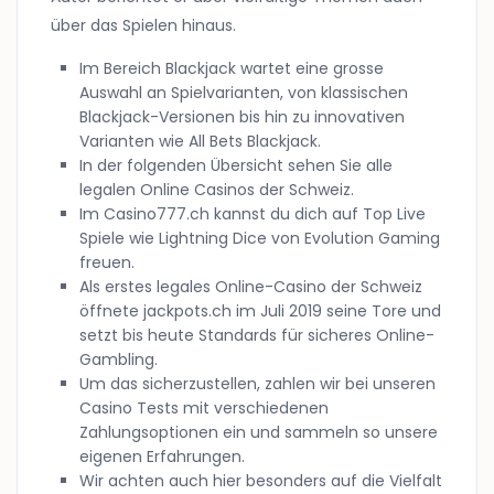
über das Spielen hinaus.
Im Bereich Blackjack wartet eine grosse
Auswahl an Spielvarianten, von klassischen
Blackjack-Versionen bis hin zu innovativen
Varianten wie All Bets Blackjack.
In der folgenden Übersicht sehen Sie alle
legalen Online Casinos der Schweiz.
Im Casino777.ch kannst du dich auf Top Live
Spiele wie Lightning Dice von Evolution Gaming
freuen.
Als erstes legales Online-Casino der Schweiz
öffnete jackpots.ch im Juli 2019 seine Tore und
setzt bis heute Standards für sicheres Online-
Gambling.
Um das sicherzustellen, zahlen wir bei unseren
Casino Tests mit verschiedenen
Zahlungsoptionen ein und sammeln so unsere
eigenen Erfahrungen.
Wir achten auch hier besonders auf die Vielfalt