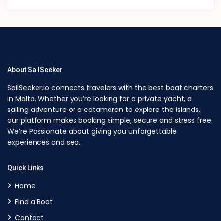
About SailSeeker
SailSeeker.io connects travelers with the best boat charters
in Malta. Whether you’re looking for a private yacht, a
sailing adventure or a catamaran to explore the islands,
our platform makes booking simple, secure and stress free.
We’re Passionate about giving you unforgettable
experiences and sea.
Quick Links
Home
Find a Boat
Contact