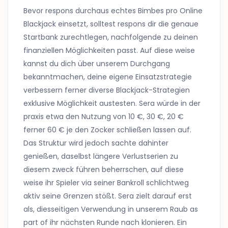
Bevor respons durchaus echtes Bimbes pro Online
Blackjack einsetzt, solltest respons dir die genaue
Startbank zurechtlegen, nachfolgende zu deinen
finanziellen Möglichkeiten passt. Auf diese weise
kannst du dich über unserem Durchgang
bekanntmachen, deine eigene Einsatzstrategie
verbessern ferner diverse Blackjack-Strategien
exklusive Möglichkeit austesten. Sera würde in der
praxis etwa den Nutzung von 10 €, 30 €, 20 €
ferner 60 € je den Zocker schließen lassen auf.
Das Struktur wird jedoch sachte dahinter
genießen, daselbst längere Verlustserien zu
diesem zweck führen beherrschen, auf diese
weise ihr Spieler via seiner Bankroll schlichtweg
aktiv seine Grenzen stößt. Sera zielt darauf erst
als, diesseitigen Verwendung in unserem Raub as
part of ihr nächsten Runde nach klonieren. Ein