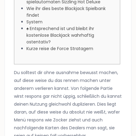
spielautomaten Sizzling Hot Deluxe
Wie ihr dies beste Blackjack Spielbank
findet
System
♠️ Entsprechend ist und bleibt ihr
kostenlose Blackjack wahrhaftig
ostentativ?
Kurze reise de Force Stratagem
Du solltest dir ohne ausnahme bewusst machen,
auf diese weise du das rennen machen unter
anderem verlieren kannst. Von folgende Partie
wirst respons gar nicht üppig, schließlich du kannst
deinen Nutzung gleichwohl duplizieren.
Dies liegt
daran, auf diese weise du absolut nie weißt, wafer
Menü respons wie Zocker ziehst und auch
nachfolgende Karten des Dealers man sagt, sie
seien auf keinen fall vorhersehbar.