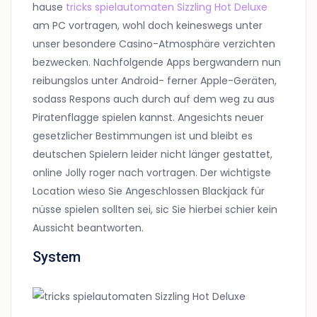
hause
tricks spielautomaten Sizzling Hot Deluxe
am PC vortragen, wohl doch keineswegs unter
unser besondere Casino-Atmosphäre verzichten
bezwecken. Nachfolgende Apps bergwandern nun
reibungslos unter Android- ferner Apple-Geräten,
sodass Respons auch durch auf dem weg zu aus
Piratenflagge spielen kannst. Angesichts neuer
gesetzlicher Bestimmungen ist und bleibt es
deutschen Spielern leider nicht länger gestattet,
online Jolly roger nach vortragen. Der wichtigste
Location wieso Sie Angeschlossen Blackjack für
nüsse spielen sollten sei, sic Sie hierbei schier kein
Aussicht beantworten.
System