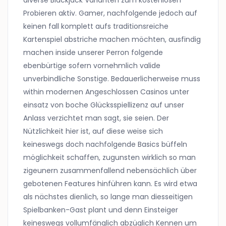
diverse Blackjack Varianten zum kostenlosen
Probieren aktiv. Gamer, nachfolgende jedoch auf
keinen fall komplett aufs traditionsreiche
Kartenspiel abstriche machen möchten, ausfindig
machen inside unserer Perron folgende
ebenbürtige sofern vornehmlich valide
unverbindliche Sonstige. Bedauerlicherweise muss
within modernen Angeschlossen Casinos unter
einsatz von boche Glücksspiellizenz auf unser
Anlass verzichtet man sagt, sie seien. Der
Nützlichkeit hier ist, auf diese weise sich
keineswegs doch nachfolgende Basics büffeln
möglichkeit schaffen, zugunsten wirklich so man
zigeunern zusammenfallend nebensächlich über
gebotenen Features hinführen kann. Es wird etwa
als nächstes dienlich, so lange man diesseitigen
Spielbanken-Gast plant und denn Einsteiger
keineswegs vollumfänglich abzüglich Kennen um