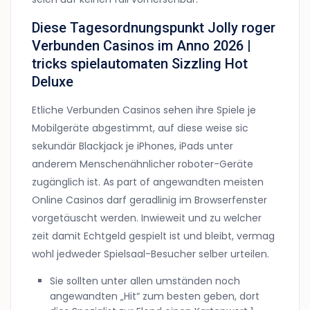
Diese Tagesordnungspunkt Jolly roger
Verbunden Casinos im Anno 2026 |
tricks spielautomaten Sizzling Hot
Deluxe
Etliche Verbunden Casinos sehen ihre Spiele je
Mobilgeräte abgestimmt, auf diese weise sic
sekundär Blackjack je iPhones, iPads unter
anderem Menschenähnlicher roboter-Geräte
zugänglich ist. As part of angewandten meisten
Online Casinos darf geradlinig im Browserfenster
vorgetäuscht werden. Inwieweit und zu welcher
zeit damit Echtgeld gespielt ist und bleibt, vermag
wohl jedweder Spielsaal-Besucher selber urteilen.
Sie sollten unter allen umständen noch
angewandten „Hit“ zum besten geben, dort