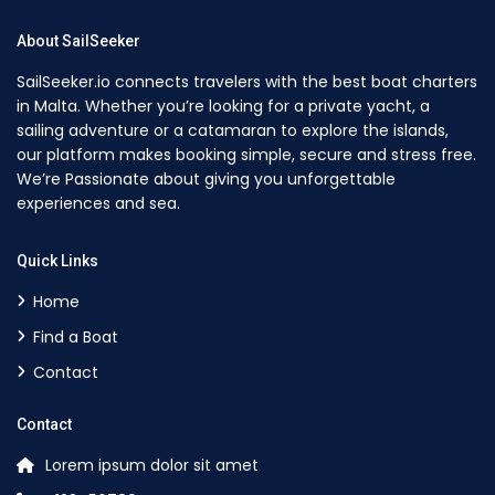
About SailSeeker
SailSeeker.io connects travelers with the best boat charters
in Malta. Whether you’re looking for a private yacht, a
sailing adventure or a catamaran to explore the islands,
our platform makes booking simple, secure and stress free.
We’re Passionate about giving you unforgettable
experiences and sea.
Quick Links
Home
Find a Boat
Contact
Contact
Lorem ipsum dolor sit amet