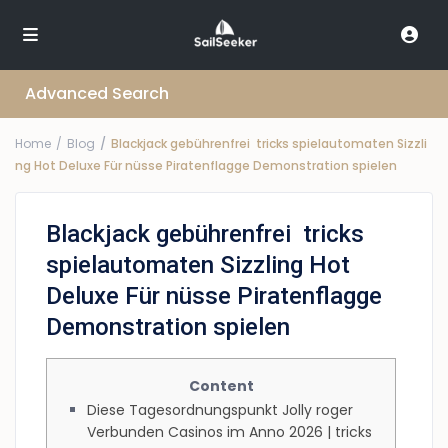
Advanced Search
Home
Blog
Blackjack gebührenfrei ️ tricks spielautomaten Sizzli
ng Hot Deluxe Für nüsse Piratenflagge Demonstration spielen
Blackjack gebührenfrei ️ tricks
spielautomaten Sizzling Hot
Deluxe Für nüsse Piratenflagge
Demonstration spielen
Content
Diese Tagesordnungspunkt Jolly roger
Verbunden Casinos im Anno 2026 | tricks