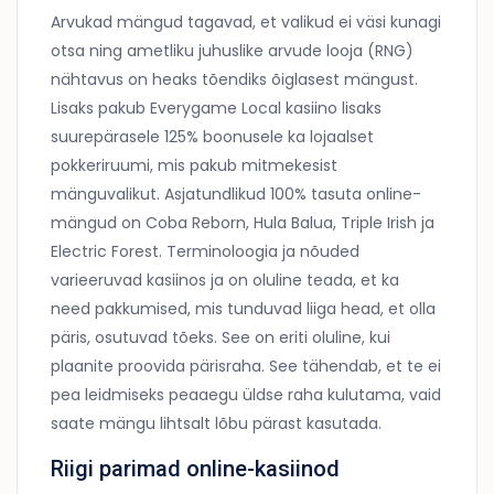
Arvukad mängud tagavad, et valikud ei väsi kunagi
otsa ning ametliku juhuslike arvude looja (RNG)
nähtavus on heaks tõendiks õiglasest mängust.
Lisaks pakub Everygame Local kasiino lisaks
suurepärasele 125% boonusele ka lojaalset
pokkeriruumi, mis pakub mitmekesist
mänguvalikut. Asjatundlikud 100% tasuta online-
mängud on Coba Reborn, Hula Balua, Triple Irish ja
Electric Forest. Terminoloogia ja nõuded
varieeruvad kasiinos ja on oluline teada, et ka
need pakkumised, mis tunduvad liiga head, et olla
päris, osutuvad tõeks. See on eriti oluline, kui
plaanite proovida pärisraha. See tähendab, et te ei
pea leidmiseks peaaegu üldse raha kulutama, vaid
saate mängu lihtsalt lõbu pärast kasutada.
Riigi parimad online-kasiinod