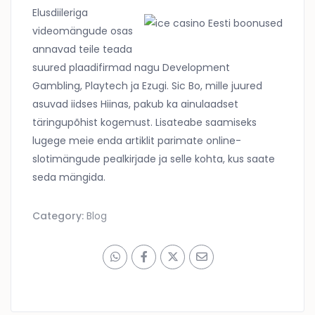
Elusdiileriga
videomängude osas
annavad teile teada
suured plaadifirmad nagu Development
Gambling, Playtech ja Ezugi. Sic Bo, mille juured
asuvad iidses Hiinas, pakub ka ainulaadset
täringupõhist kogemust. Lisateabe saamiseks
lugege meie enda artiklit parimate online-
slotimängude pealkirjade ja selle kohta, kus saate
seda mängida.
Category:
Blog