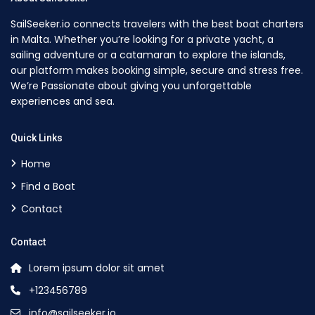
SailSeeker.io connects travelers with the best boat charters
in Malta. Whether you’re looking for a private yacht, a
sailing adventure or a catamaran to explore the islands,
our platform makes booking simple, secure and stress free.
We’re Passionate about giving you unforgettable
experiences and sea.
Quick Links
Home
Find a Boat
Contact
Contact
Lorem ipsum dolor sit amet
+123456789
info@sailseeker.io