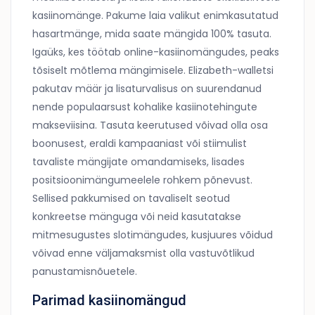
kasiinomänge. Pakume laia valikut enimkasutatud
hasartmänge, mida saate mängida 100% tasuta.
Igaüks, kes töötab online-kasiinomängudes, peaks
tõsiselt mõtlema mängimisele. Elizabeth-walletsi
pakutav määr ja lisaturvalisus on suurendanud
nende populaarsust kohalike kasiinotehingute
makseviisina. Tasuta keerutused võivad olla osa
boonusest, eraldi kampaaniast või stiimulist
tavaliste mängijate omandamiseks, lisades
positsioonimängumeelele rohkem põnevust.
Sellised pakkumised on tavaliselt seotud
konkreetse mänguga või neid kasutatakse
mitmesugustes slotimängudes, kusjuures võidud
võivad enne väljamaksmist olla vastuvõtlikud
panustamisnõuetele.
Parimad kasiinomängud