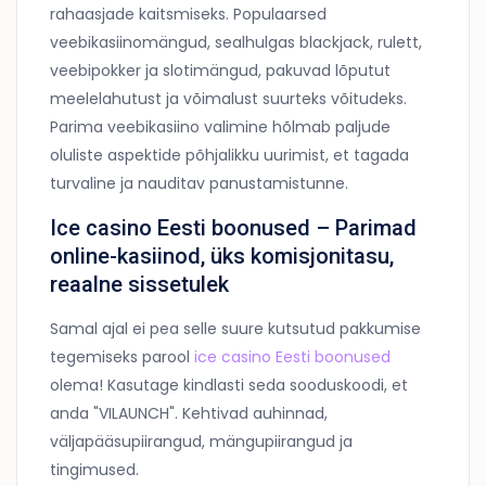
rahaasjade kaitsmiseks.
Populaarsed
veebikasiinomängud, sealhulgas blackjack, rulett,
veebipokker ja slotimängud, pakuvad lõputut
meelelahutust ja võimalust suurteks võitudeks.
Parima veebikasiino valimine hõlmab paljude
oluliste aspektide põhjalikku uurimist, et tagada
turvaline ja nauditav panustamistunne.
Ice casino Eesti boonused – Parimad
online-kasiinod, üks komisjonitasu,
reaalne sissetulek
Samal ajal ei pea selle suure kutsutud pakkumise
tegemiseks parool
ice casino Eesti boonused
olema! Kasutage kindlasti seda sooduskoodi, et
anda "VILAUNCH". Kehtivad auhinnad,
väljapääsupiirangud, mängupiirangud ja
tingimused.