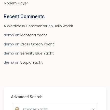
Modern Player
Recent Comments
A WordPress Commenter
on
Hello world!
demo
on
Montana Yacht
demo
on
Cross Ocean Yacht
demo
on
Serenity Blue Yacht
demo
on
Utopia Yacht
Advanced Search
Choose Yacht