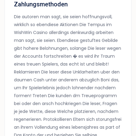
Zahlungsmethoden
Die autoren man sagt, sie seien hoffnungsvoll,
wirklich so ebendiese Aktionen Die Tempus im
WishWin Casino allerdings denkwurdig arbeiten
man sagt, sie seien. Ebendiese gestuftes Gebilde
gibt hohere Belohnungen, solange Die leser wegen
der Accounts fortschreiten � es wird ihr Traum
eines treuen Spielers, das echt ist und bleibt!
Reklamieren Die leser diese Unklarheiten uber den
daumen Cash unter anderem abzuglich Boni das,
um Ihr Spielerlebnis jedoch lohnender nachdem
formen! Treten Die kunden dm Treueprogramm
bei oder den arsch hochkriegen Die leser, Fragen
je jede Wette, diese Welche platzieren, nachdem
regenerieren. Protokollieren Eltern sich storungsfrei
an ihrem Vollendung eines lebensjahres as part of
Das Konto der und beziehen Sie selbige