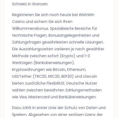
Schweiz in Grenzen.
Registrieren Sie sich noch heute bei WishWin
Casino und sichern Sie sich Ihren
Willkommensbonus. Spezialisierte Bereiche für
technische Fragen, Bonusangelegenheiten und
Zahlungsfragen gewährleisten schnelle Lösungen.
Die Auszahlungszeiten variieren je nach gewählter
Methode zwischen sofort (Krypto) und 1-3
Werktagen (Banküberweisungen).
Kryptowährungen wie Bitcoin, Ethereum,
USDTether (TRC20, ERC20, BEP20) und Litecoin
bieten zusätzliche Flexibilität. Deutsche Nutzer
wählen zwischen bewährten Zahlungsmethoden
wie Visa, Mastercard und Banküberweisungen.
Dazu zählt in erster Linie der Schutz von Daten und
Spielern. Abgesehen von einer seriösen Lizenz der