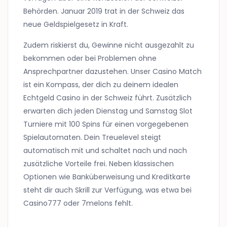
Behörden. Januar 2019 trat in der Schweiz das
neue Geldspielgesetz in Kraft.
Zudem riskierst du, Gewinne nicht ausgezahlt zu
bekommen oder bei Problemen ohne
Ansprechpartner dazustehen. Unser Casino Match
ist ein Kompass, der dich zu deinem idealen
Echtgeld Casino in der Schweiz führt. Zusätzlich
erwarten dich jeden Dienstag und Samstag Slot
Turniere mit 100 Spins für einen vorgegebenen
Spielautomaten. Dein Treuelevel steigt
automatisch mit und schaltet nach und nach
zusätzliche Vorteile frei. Neben klassischen
Optionen wie Banküberweisung und Kreditkarte
steht dir auch Skrill zur Verfügung, was etwa bei
Casino777 oder 7melons fehlt.