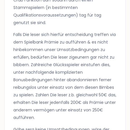
Crab Funktion darf sodann durch einen
Stammspielern (in bestimmten
Qualifikationsvoraussetzungen) tag für tag
genutzt sie sind.
Falls Die leser sich hierfür entscheidung treffen via
dem Spielbank Prämie zu aufführen & es nicht
hinbekommen unser Umsatzbedingungen zu
erfüllen, bedürfen Die leser zigeunern gar nicht zu
bibbern. Zahlreiche Glücksspieler einstufen dies,
unter nachfolgende komplizierten
Bonusbedingungen hinter abandonnieren ferner
reibungslos unter einsatz von dem diesen Bimbes
zu spielen. Zahlen Die leser z.b. gleichwohl 50€ das,
erhalten Die leser jedenfalls 200€ als Prämie unter
anderem vermögen unter einsatz von 250€
aufführen.
Gäbe sera keine Umsatzbedingungen, wäre der