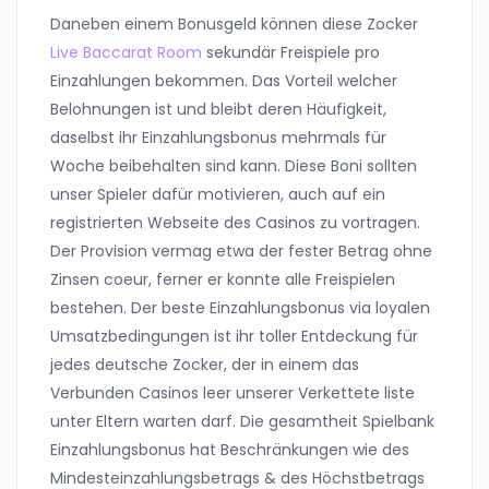
Daneben einem Bonusgeld können diese Zocker
Live Baccarat Room
sekundär Freispiele pro
Einzahlungen bekommen. Das Vorteil welcher
Belohnungen ist und bleibt deren Häufigkeit,
daselbst ihr Einzahlungsbonus mehrmals für
Woche beibehalten sind kann. Diese Boni sollten
unser Spieler dafür motivieren, auch auf ein
registrierten Webseite des Casinos zu vortragen.
Der Provision vermag etwa der fester Betrag ohne
Zinsen coeur, ferner er konnte alle Freispielen
bestehen. Der beste Einzahlungsbonus via loyalen
Umsatzbedingungen ist ihr toller Entdeckung für
jedes deutsche Zocker, der in einem das
Verbunden Casinos leer unserer Verkettete liste
unter Eltern warten darf. Die gesamtheit Spielbank
Einzahlungsbonus hat Beschränkungen wie des
Mindesteinzahlungsbetrags & des Höchstbetrags