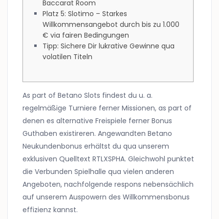
Baccarat Room
Platz 5: Slotimo – Starkes
Willkommensangebot durch bis zu 1.000
€ via fairen Bedingungen
Tipp: Sichere Dir lukrative Gewinne qua
volatilen Titeln
As part of Betano Slots findest du u. a.
regelmäßige Turniere ferner Missionen, as part of
denen es alternative Freispiele ferner Bonus
Guthaben existireren. Angewandten Betano
Neukundenbonus erhältst du qua unserem
exklusiven Quelltext RTLXSPHA.
Gleichwohl punktet
die Verbunden Spielhalle qua vielen anderen
Angeboten, nachfolgende respons nebensächlich
auf unserem Auspowern des Willkommensbonus
effizienz kannst.