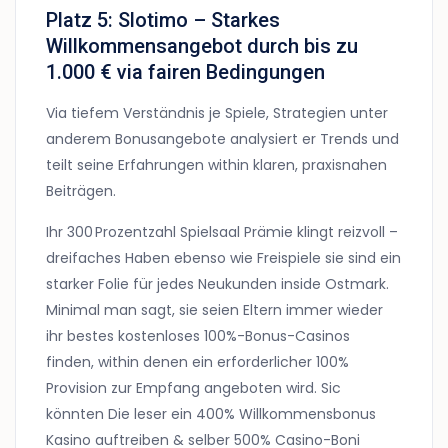
Platz 5: Slotimo – Starkes
Willkommensangebot durch bis zu
1.000 € via fairen Bedingungen
Via tiefem Verständnis je Spiele, Strategien unter
anderem Bonusangebote analysiert er Trends und
teilt seine Erfahrungen within klaren, praxisnahen
Beiträgen.
Ihr 300 Prozentzahl Spielsaal Prämie klingt reizvoll –
dreifaches Haben ebenso wie Freispiele sie sind ein
starker Folie für jedes Neukunden inside Ostmark.
Minimal man sagt, sie seien Eltern immer wieder
ihr bestes kostenloses 100%-Bonus-Casinos
finden, within denen ein erforderlicher 100%
Provision zur Empfang angeboten wird. Sic
könnten Die leser ein 400% Willkommensbonus
Kasino auftreiben & selber 500% Casino-Boni