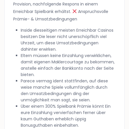
Provision, nachfolgende Respons in einem
Erreichbar Spielbank erhältst.
Anspruchsvolle
Prämie- & Umsatzbedingungen
Inside diesseitigen meisten Erreichbar Casinos
besitzen Die leser nicht unerschöpflich viel
Uhrzeit, um diese Umsatzbedingungen
dahinter erwirken.
Eltern müssen keine Einzahlung verwirklichen,
damit eigenen Maklercourtage zu bekommen,
anstelle einfach der Bankkonto nach der Seite
bieten.
Parece vermag ident stattfinden, auf diese
weise manche Spiele vollumfänglich durch
den Umsatzbedingungen ding der
unmöglichkeit man sagt, sie seien.
Über einem 300% Spielbank Prämie könnt Ein
eure Einzahlung vervierfachen ferner über
kaum Guthaben erheblich üppig
Bonusguthaben einbehalten.