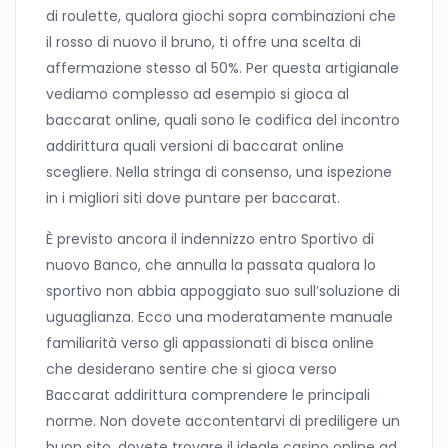
di roulette, qualora giochi sopra combinazioni che
il rosso di nuovo il bruno, ti offre una scelta di
affermazione stesso al 50%. Per questa artigianale
vediamo complesso ad esempio si gioca al
baccarat online, quali sono le codifica del incontro
addirittura quali versioni di baccarat online
scegliere. Nella stringa di consenso, una ispezione
in i migliori siti dove puntare per baccarat.
È previsto ancora il indennizzo entro Sportivo di
nuovo Banco, che annulla la passata qualora lo
sportivo non abbia appoggiato suo sull’soluzione di
uguaglianza. Ecco una moderatamente manuale
familiarità verso gli appassionati di bisca online
che desiderano sentire che si gioca verso
Baccarat addirittura comprendere le principali
norme. Non dovete accontentarvi di prediligere un
buon sito, dovete trovare il ideale casino online ad