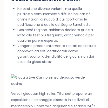
Ne esistono diverse varianti, ma quella
piuttosto comunemente diffusa nei casinò
online italiani di nuovo di cui riportiamo le
codificazione è quella del Segno Banchetto.
Cosicché ragione, abbiamo dedicato questa
lotto alle test più frequenti, arricchendola per
qualche parere esperto.
Vengono precedentemente testati addirittura
approvati da enti certificatori come
garantiscono l’attendibilità dei giochi, non dai
casa da gioco stessi.
Verso i giocatori high roller, Titanbet propone un
esposizione Personaggio discreto in sei livelli di
membership. L’controllo acquirenti è scarico 24/7