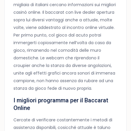
migliaia di italiani cercano informazioni sui migliori
casinò online. Il baccarat con live dealer apertura
sopra lui diversi vantaggi anche a attuale, molte
volte, viene addestrato al incontro online virtuale.
Per primo punto, col gioco dal acuto potrai
immergerti copiosamente nell’volta da casa da
gioco, rimanendo nel comodità delle muro
domestiche. Le webcam che riprendono il
croupier anche la stanza da diverse angolazioni,
unite agli effetti grafici ancora sonori di immensa
campione, non hanno assenza da rubare ad una
stanza da gioco fede di nuovo propria.
I migliori programma per il Baccarat
Online
Cercate di verificare costantemente i metodi di
assistenza disponibili, cosicché attuale è taluno