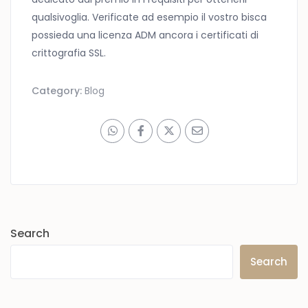
qualsivoglia. Verificate ad esempio il vostro bisca
possieda una licenza ADM ancora i certificati di
crittografia SSL.
Category:
Blog
Search
Search