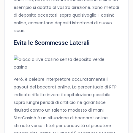
esempio si adatta al vostro direzione. Sono metodi
di deposito accettati sopra qualsivoglia i casinò
online, consentono depositi istantanei di nuovo
sicuri.
Evita le Scommesse Laterali
Però, è celebre interpretare accuratamente il
payout del baccarat online. La percentuale di RTP
indicata riflette invero il capitolazione possibile
sopra lunghi periodi di artificio né garantisce
risultati contro un talento modesto di mani.
StarCasinò è un situazione di baccarat online
stimato verso i titoli per concavità al giocatore