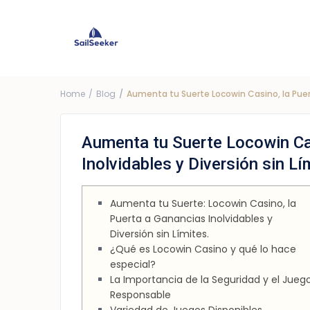
Choose Yacht
G
Price ra
Home
Blog
Aumenta tu Suerte Locowin Casino, la Puert
Aumenta tu Suerte Locowin Ca
Inolvidables y Diversión sin Lí
Aumenta tu Suerte: Locowin Casino, la
Puerta a Ganancias Inolvidables y
Diversión sin Límites.
¿Qué es Locowin Casino y qué lo hace
especial?
La Importancia de la Seguridad y el Jueg
Responsable