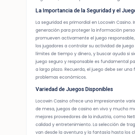
La Importancia de la Seguridad y el Jue
La seguridad es primordial en Locowin Casino
generación para proteger la información person
promueven activamente el juego responsable, 
los jugadores a controlar su actividad de juego
límites de tiempo y dinero, y buscar ayuda si s
juego seguro y responsable es fundamental par
a largo plazo. Recuerda, el juego debe ser una
problemas económicos.
Variedad de Juegos Disponibles
Locowin Casino ofrece una impresionante vari
de mesa, juegos de casino en vivo y mucho má
mejores proveedores de la industria, como Net
calidad y entretenimiento. La selección de t
van desde la aventura y la fantasía hasta los c