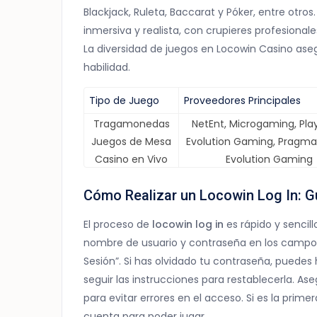
Blackjack, Ruleta, Baccarat y Póker, entre otro
inmersiva y realista, con crupieres profesional
La diversidad de juegos en Locowin Casino aseg
habilidad.
Tipo de Juego
Proveedores Principales
Tragamonedas
NetEnt, Microgaming, Pla
Juegos de Mesa
Evolution Gaming, Pragmat
Casino en Vivo
Evolution Gaming
Cómo Realizar un Locowin Log In: G
El proceso de
locowin log in
es rápido y sencil
nombre de usuario y contraseña en los campos c
Sesión”. Si has olvidado tu contraseña, puedes 
seguir las instrucciones para restablecerla. A
para evitar errores en el acceso. Si es la prim
cuenta para poder jugar.