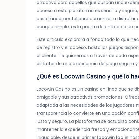
atractiva para aquellos que buscan una experi
acceso a esta plataforma es sencillo y seguro,
paso fundamental para comenzar a disfrutar de
aunque simple, es la puerta de entrada a un un
Este artículo explorará a fondo todo lo que ne
de registro y el acceso, hasta los juegos disponi
al cliente. Te guiaremos a través de cada as
disfrutar de una experiencia de juego segura y
¿Qué es Locowin Casino y qué lo ha
Locowin Casino es un casino en línea que se dis
amigable y sus atractivas promociones. Ofrec
adaptada a las necesidades de los jugadores m
transparencia lo convierte en una opción conf
justo y seguro. La plataforma se actualiza c
mantener la experiencia fresca y emocionante.
inigualable, desde el primer
locowin log in
hast