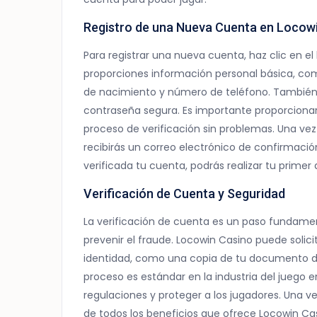
Registro de una Nueva Cuenta en Locow
Para registrar una nueva cuenta, haz clic en el
proporciones información personal básica, com
de nacimiento y número de teléfono. También
contraseña segura. Es importante proporcionar
proceso de verificación sin problemas. Una vez
recibirás un correo electrónico de confirmació
verificada tu cuenta, podrás realizar tu primer
Verificación de Cuenta y Seguridad
La verificación de cuenta es un paso fundamen
prevenir el fraude. Locowin Casino puede solic
identidad, como una copia de tu documento de
proceso es estándar en la industria del juego e
regulaciones y proteger a los jugadores. Una ve
de todos los beneficios que ofrece Locowin Casi