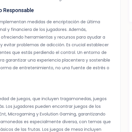
go Responsable
. Implementan medidas de encriptación de última
al y financiera de los jugadores. Además,
ofreciendo herramientas y recursos para ayudar a
 y evitar problemas de adicción. Es crucial establecer
ientes que estás perdiendo el control. Un entorno de
a garantizar una experiencia placentera y sostenible
 forma de entretenimiento, no una fuente de estrés o
edad de juegos, que incluyen tragamonedas, juegos
s. Los jugadores pueden encontrar juegos de los
Ent, Microgaming y Evolution Gaming, garantizando
ragamonedas es especialmente diversa, con temas que
lásicos de las frutas. Los juegos de mesa incluyen