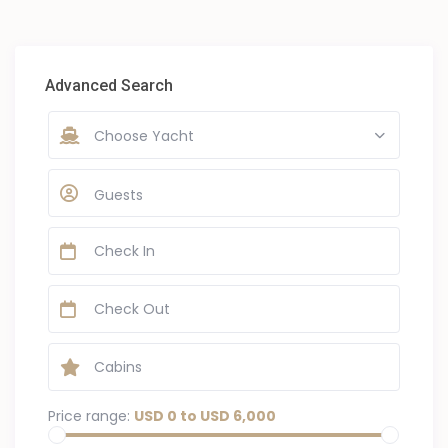
Advanced Search
Choose Yacht
Guests
Price range:
USD 0 to USD 6,000