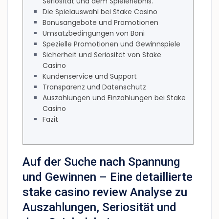
Seriosität und dem Spielerlebnis.
Die Spielauswahl bei Stake Casino
Bonusangebote und Promotionen
Umsatzbedingungen von Boni
Spezielle Promotionen und Gewinnspiele
Sicherheit und Seriosität von Stake
Casino
Kundenservice und Support
Transparenz und Datenschutz
Auszahlungen und Einzahlungen bei Stake
Casino
Fazit
Auf der Suche nach Spannung
und Gewinnen – Eine detaillierte
stake casino review Analyse zu
Auszahlungen, Seriosität und