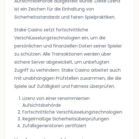
Aufsichtsbehörde ausgestellt wurde. Diese Lizenz
ist ein Zeichen für die Einhaltung von
Sicherheitsstandards und fairen Spielpraktiken.
Stake Casino setzt fortschrittliche
Verschlüsselungstechnologien ein, um die
persönlichen und finanziellen Daten seiner Spieler
zu schützen. Alle Transaktionen werden über
sichere Server abgewickelt, um unbefugten
Zugriff zu verhindern. Stake Casino arbeitet auch
mit unabhängigen Prüfstellen zusammen, die die
Spiele auf Zufälligkeit und Fairness überprüfen.
Lizenz von einer renommierten
Aufsichtsbehörde
Fortschrittliche Verschlüsselungstechnologien
Regelmäßige Sicherheitsüberprüfungen
Zufallsgeneratoren zertifiziert