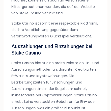
machen, können sich auch an verschiedene
Hilfsorganisationen wenden, die auf der Website
von Stake Casino verlinkt sind.
Stake Casino ist somit eine respektable Plattform,
die ihre Verpflichtung gegenüber dem
verantwortungsvollen Glücksspiel verdeutlicht.
Auszahlungen und Einzahlungen bei
Stake Casino
Stake Casino bietet eine breite Palette an Ein- und
Auszahlungsmethoden an, darunter Kreditkarten,
E-Wallets und Kryptowährungen. Die
Bearbeitungszeiten für Einzahlungen und
Auszahlungen sind in der Regel sehr schnell,
insbesondere bei Kryptowährungen. Stake Casino
erhebt keine versteckten Gebühren für Ein- oder
Auszahlungen, was ein großer Pluspunkt ist.