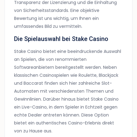
Transparenz der Lizenzierung und die Einhaltung
von Sicherheitsstandards. Eine objektive
Bewertung ist uns wichtig, um Ihnen ein
umfassendes Bild zu vermitteln.
Die Spielauswahl bei Stake Casino
Stake Casino bietet eine beeindruckende Auswahl
an Spielen, die von renommierten
Softwareanbietern bereitgestellt werden. Neben
klassischen Casinospielen wie Roulette, Blackjack
und Baccarat finden sich hier zahlreiche Slot-
Automaten mit verschiedensten Themen und
Gewinnlinien. Darüber hinaus bietet Stake Casino
ein Live-Casino, in dem Spieler in Echtzeit gegen
echte Dealer antreten können. Diese Option
bietet ein authentisches Casino-Erlebnis direkt
von zu Hause aus.