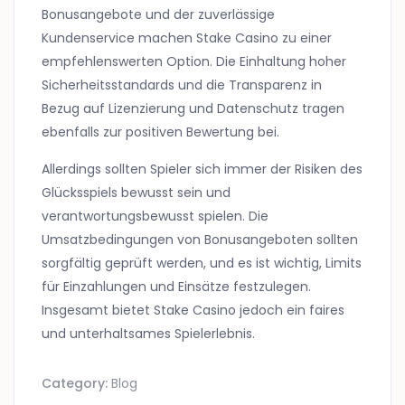
Bonusangebote und der zuverlässige
Kundenservice machen Stake Casino zu einer
empfehlenswerten Option. Die Einhaltung hoher
Sicherheitsstandards und die Transparenz in
Bezug auf Lizenzierung und Datenschutz tragen
ebenfalls zur positiven Bewertung bei.
Allerdings sollten Spieler sich immer der Risiken des
Glücksspiels bewusst sein und
verantwortungsbewusst spielen. Die
Umsatzbedingungen von Bonusangeboten sollten
sorgfältig geprüft werden, und es ist wichtig, Limits
für Einzahlungen und Einsätze festzulegen.
Insgesamt bietet Stake Casino jedoch ein faires
und unterhaltsames Spielerlebnis.
Category:
Blog