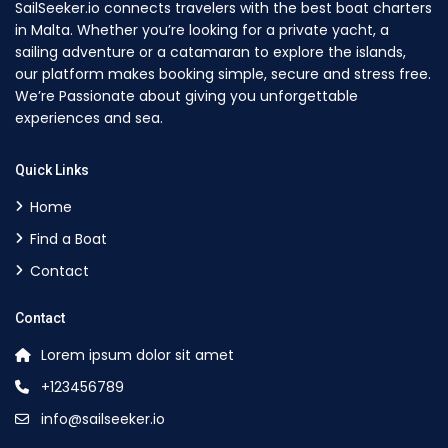
SailSeeker.io connects travelers with the best boat charters
in Malta. Whether you’re looking for a private yacht, a
sailing adventure or a catamaran to explore the islands,
our platform makes booking simple, secure and stress free.
We’re Passionate about giving you unforgettable
experiences and sea.
Quick Links
Home
Find a Boat
Contact
Contact
Lorem ipsum dolor sit amet
+123456789
info@sailseeker.io