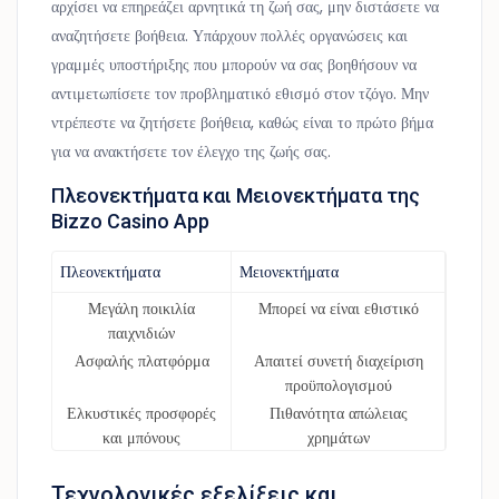
αρχίσει να επηρεάζει αρνητικά τη ζωή σας, μην διστάσετε να
αναζητήσετε βοήθεια. Υπάρχουν πολλές οργανώσεις και
γραμμές υποστήριξης που μπορούν να σας βοηθήσουν να
αντιμετωπίσετε τον προβληματικό εθισμό στον τζόγο. Μην
ντρέπεστε να ζητήσετε βοήθεια, καθώς είναι το πρώτο βήμα
για να ανακτήσετε τον έλεγχο της ζωής σας.
Πλεονεκτήματα και Μειονεκτήματα της
Bizzo Casino App
Πλεονεκτήματα
Μειονεκτήματα
Μεγάλη ποικιλία
Μπορεί να είναι εθιστικό
παιχνιδιών
Ασφαλής πλατφόρμα
Απαιτεί συνετή διαχείριση
προϋπολογισμού
Ελκυστικές προσφορές
Πιθανότητα απώλειας
και μπόνους
χρημάτων
Τεχνολογικές εξελίξεις και