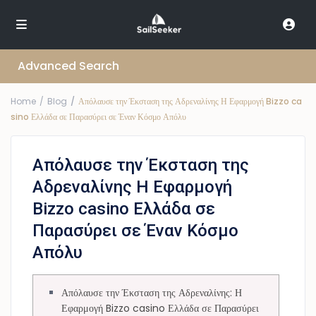
Advanced Search
Home
Blog
Απόλαυσε την Έκσταση της Αδρεναλίνης Η Εφαρμογή Bizzo ca
sino Ελλάδα σε Παρασύρει σε Έναν Κόσμο Απόλυ
Απόλαυσε την Έκσταση της
Αδρεναλίνης Η Εφαρμογή
Bizzo casino Ελλάδα σε
Παρασύρει σε Έναν Κόσμο
Απόλυ
Απόλαυσε την Έκσταση της Αδρεναλίνης: Η
Εφαρμογή Bizzo casino Ελλάδα σε Παρασύρει