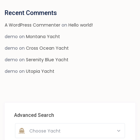
Recent Comments
A WordPress Commenter
on
Hello world!
demo
on
Montana Yacht
demo
on
Cross Ocean Yacht
demo
on
Serenity Blue Yacht
demo
on
Utopia Yacht
Advanced Search
Choose Yacht