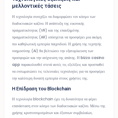
μελλοντικές τάσεις
Η τεχνολογία συνεχίζει να διαμορφώνει τον κόσμο των
διαδικτυακών καζίνο. Η ανάπτυξη της εικονικής
πραγματικότητας (VR) και της επαυξημένης
πραγματικότητας (AR) υπόσχεται να προσφέρει μια ακόμη
πιο καθηλωτική εμπειρία παιχνιδιού. Η χρήση της τεχνητής
νοημοσύνης (AI) θα βελτιώσει την εξατομίκευση των
προσφορών και την ανίχνευση της απάτης. Η
bizzo casino
app
παρακολουθεί στενά αυτές τις εξελίξεις και προσπαθεί
να ενσωματώσει τις τελευταίες τεχνολογίες για να προσφέρει
την καλύτερη δυνατή εμπειρία στους χρήστες της.
Η Επίδραση του Blockchain
Η τεχνολογία blockchain έχει τη δυνατότητα να φέρει
επανάσταση στον κόσμο των διαδικτυακών καζίνο. Μέσω της
χρήσης κρυπτονομισμάτων και έξυπνων συμβολαίων,