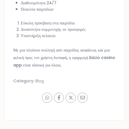
Διαθεσιμότητα 24/7
Ποικιλία παιχνιδιών
Εύκολη πρόσβαση στα παιχνίδια
Δυνατότητα συμμετοχής σε προσφορές
Υποστήριξη πελατών
Με μια πλούσια συλλογή από παιχνίδια, ασφάλεια, και μια
φιλική προς τον χρήστη διεπαφή, η εφαρμογή
bizzo casino
app
είναι ιδανική για όλους.
Category:
Blog