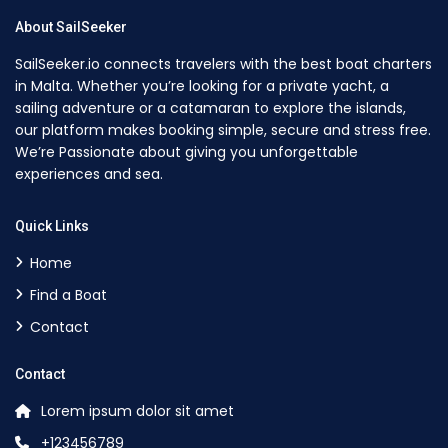
About SailSeeker
SailSeeker.io connects travelers with the best boat charters
in Malta. Whether you’re looking for a private yacht, a
sailing adventure or a catamaran to explore the islands,
our platform makes booking simple, secure and stress free.
We’re Passionate about giving you unforgettable
experiences and sea.
Quick Links
Home
Find a Boat
Contact
Contact
Lorem ipsum dolor sit amet
+123456789