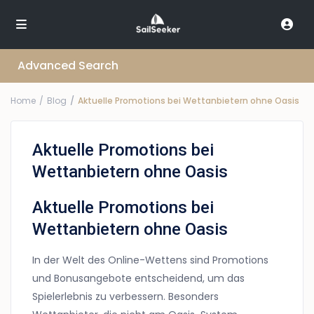
Advanced Search
Home
Blog
Aktuelle Promotions bei Wettanbietern ohne Oasis
Aktuelle Promotions bei
Wettanbietern ohne Oasis
Aktuelle Promotions bei
Wettanbietern ohne Oasis
In der Welt des Online-Wettens sind Promotions
und Bonusangebote entscheidend, um das
Spielerlebnis zu verbessern. Besonders