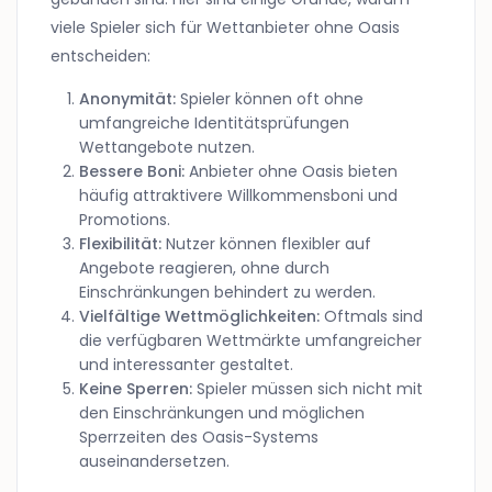
viele Spieler sich für Wettanbieter ohne Oasis
entscheiden:
Anonymität:
Spieler können oft ohne
umfangreiche Identitätsprüfungen
Wettangebote nutzen.
Bessere Boni:
Anbieter ohne Oasis bieten
häufig attraktivere Willkommensboni und
Promotions.
Flexibilität:
Nutzer können flexibler auf
Angebote reagieren, ohne durch
Einschränkungen behindert zu werden.
Vielfältige Wettmöglichkeiten:
Oftmals sind
die verfügbaren Wettmärkte umfangreicher
und interessanter gestaltet.
Keine Sperren:
Spieler müssen sich nicht mit
den Einschränkungen und möglichen
Sperrzeiten des Oasis-Systems
auseinandersetzen.