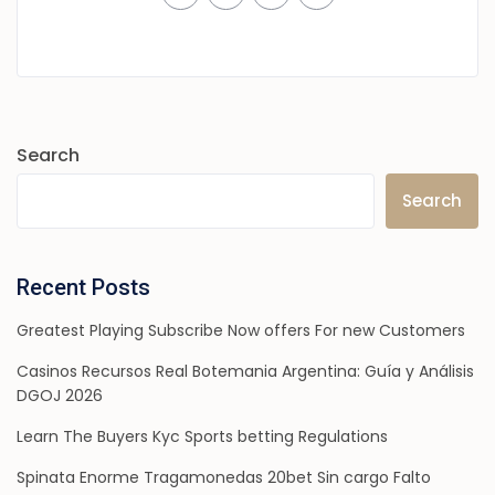
Search
Search
Recent Posts
Greatest Playing Subscribe Now offers For new Customers
Casinos Recursos Real Botemania Argentina: Guía y Análisis
DGOJ 2026
Learn The Buyers Kyc Sports betting Regulations
Spinata Enorme Tragamonedas 20bet Sin cargo Falto