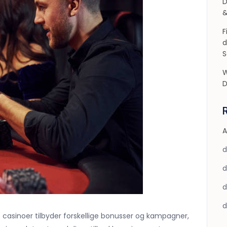
D
&
F
d
S
W
D
A
asinoer tilbyder forskellige bonusser og kampagner,