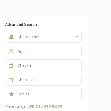
Advanced Search
Choose Yacht
Guests
Price range:
USD 0 to USD 6,000