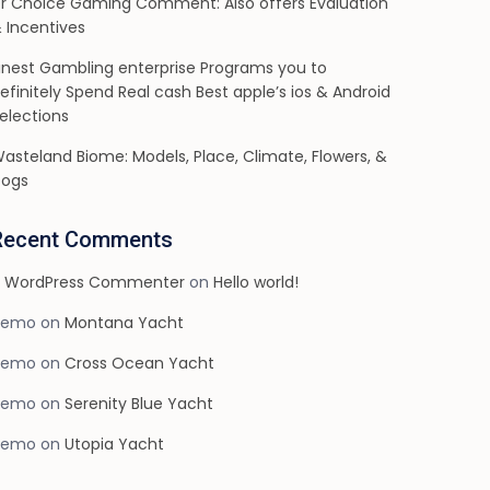
r Choice Gaming Comment: Also offers Evaluation
 Incentives
inest Gambling enterprise Programs you to
efinitely Spend Real cash Best apple’s ios & Android
elections
asteland Biome: Models, Place, Climate, Flowers, &
ogs
Recent Comments
 WordPress Commenter
on
Hello world!
demo
on
Montana Yacht
demo
on
Cross Ocean Yacht
demo
on
Serenity Blue Yacht
demo
on
Utopia Yacht