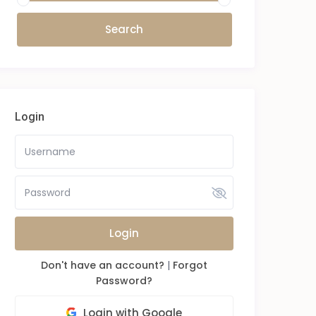
Login
Login
Don't have an account?
|
Forgot
Password?
Login with Google