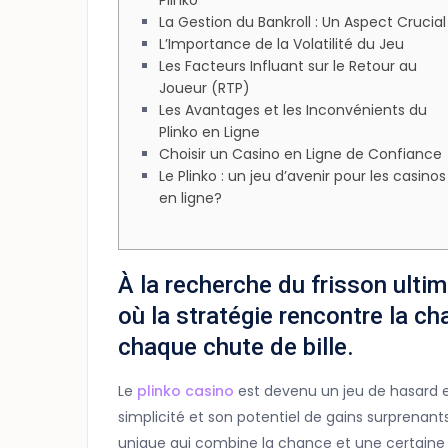
Plinko
La Gestion du Bankroll : Un Aspect Crucial
L’Importance de la Volatilité du Jeu
Les Facteurs Influant sur le Retour au
Joueur (RTP)
Les Avantages et les Inconvénients du
Plinko en Ligne
Choisir un Casino en Ligne de Confiance
Le Plinko : un jeu d’avenir pour les casinos
en ligne?
À la recherche du frisson ultim
où la stratégie rencontre la c
chaque chute de bille.
Le
plinko casino
est devenu un jeu de hasard e
simplicité et son potentiel de gains surprenants
unique qui combine la chance et une certaine f