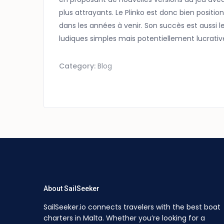
plus attrayants. Le Plinko est donc bien positi
dans les années à venir. Son succès est aussi l
ludiques simples mais potentiellement lucrativ
Category:
Blog
About SailSeeker
SailSeeker.io connects travelers with the best boat
charters in Malta. Whether you’re looking for a