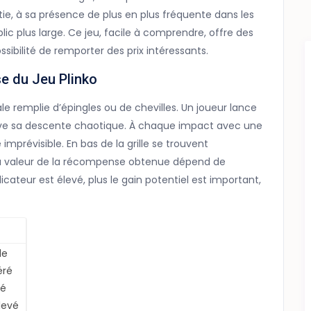
rtie, à sa présence de plus en plus fréquente dans les
lic plus large. Ce jeu, facile à comprendre, offre des
ibilité de remporter des prix intéressants.
 du Jeu Plinko
icale remplie d’épingles ou de chevilles. Un joueur lance
serve sa descente chaotique. À chaque impact avec une
imprévisible. En bas de la grille se trouvent
La valeur de la récompense obtenue dépend de
licateur est élevé, plus le gain potentiel est important,
le
ré
vé
levé