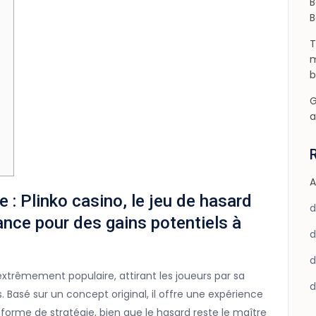
B
B
T
m
b
G
a
A
e : Plinko casino, le jeu de hasard
hance pour des gains potentiels à
xtrêmement populaire, attirant les joueurs par sa
. Basé sur un concept original, il offre une expérience
orme de stratégie, bien que le hasard reste le maître