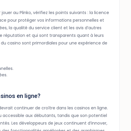
ouer au Plinko, vérifiez les points suivants : la licence
ace pour protéger vos informations personnelles et
, la qualité du service client et les avis d’autres
ne réputation et qui sont transparents quant à leurs
lité du casino sont primordiales pour une expérience de
nelles.
ées.
asinos en ligne?
devrait continuer de croître dans les casinos en ligne.
u accessible aux débutants, tandis que son potentiel
entés. Les développeurs de jeux continuent d’innover,
c des fonctionnalités améliorées et des graphismes