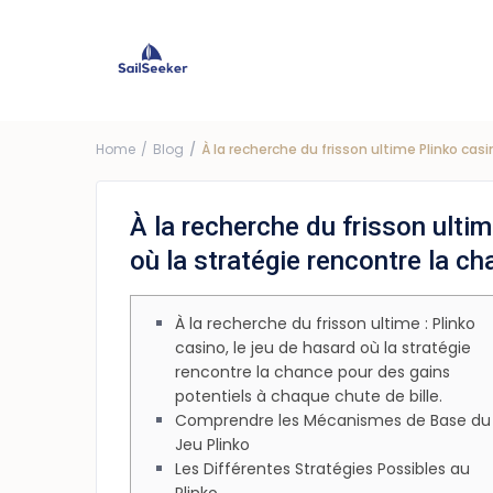
Choose Yacht
G
Price ra
Home
Blog
À la recherche du frisson ultime Plinko casi
À la recherche du frisson ultim
où la stratégie rencontre la ch
À la recherche du frisson ultime : Plinko
casino, le jeu de hasard où la stratégie
rencontre la chance pour des gains
potentiels à chaque chute de bille.
Comprendre les Mécanismes de Base du
Jeu Plinko
Les Différentes Stratégies Possibles au