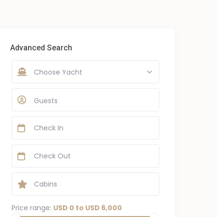
Advanced Search
Choose Yacht
Guests
Price range:
USD 0 to USD 6,000