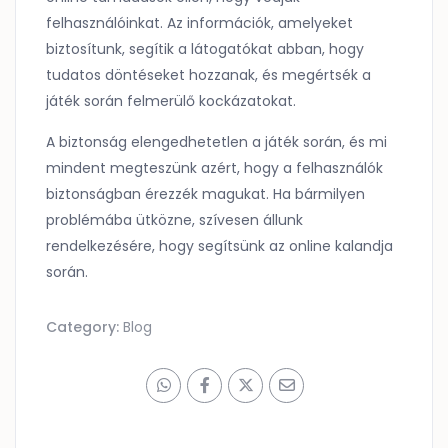
felhasználóinkat. Az információk, amelyeket
biztosítunk, segítik a látogatókat abban, hogy
tudatos döntéseket hozzanak, és megértsék a
játék során felmerülő kockázatokat.
A biztonság elengedhetetlen a játék során, és mi
mindent megteszünk azért, hogy a felhasználók
biztonságban érezzék magukat. Ha bármilyen
problémába ütközne, szívesen állunk
rendelkezésére, hogy segítsünk az online kalandja
során.
Category:
Blog