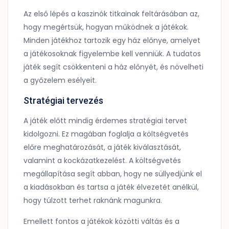
Az első lépés a kaszinók titkainak feltárásában az,
hogy megértsük, hogyan működnek a játékok.
Minden játékhoz tartozik egy ház előnye, amelyet
a játékosoknak figyelembe kell venniük. A tudatos
játék segít csökkenteni a ház előnyét, és növelheti
a győzelem esélyeit.
Stratégiai tervezés
A játék előtt mindig érdemes stratégiai tervet
kidolgozni. Ez magában foglalja a költségvetés
előre meghatározását, a játék kiválasztását,
valamint a kockázatkezelést. A költségvetés
megállapítása segít abban, hogy ne süllyedjünk el
a kiadásokban és tartsa a játék élvezetét anélkül,
hogy túlzott terhet raknánk magunkra.
Emellett fontos a játékok közötti váltás és a