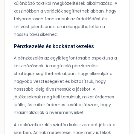
különböző taktikai megközelítések alkalmazása. A
kaszinókban a variációk segíthetnek abban, hogy
folyamatosan fenntartsuk az érdeklődést és
kihívást jelentsenek, ami elengedhetetlen a
hosszú távú sikerhez.
Pénzkezelés és kockázatkezelés
A pénzkezelés az egyik legfontosabb aspektusa a
kaszinózásnak. A megfelelő pénzkezelési
stratégiák segíthetnek abban, hogy elkerüljük a
nagyobb veszteségeket és biztosítsuk, hogy
hosszabb ideig élvezhessük a játékot. A
játékosoknak meg kell tanulniuk, mikor érdemes
leállni, és mikor érdemes tovább játszani, hogy
maximalizálják a nyereményeiket.
A kockázatkezelés szintén kulcsszerepet játszik a
sikerben. Annak megértése, hogy mely játékok