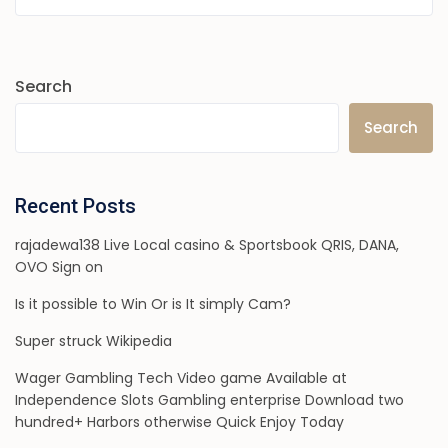
Search
Search
Recent Posts
rajadewa138 Live Local casino & Sportsbook QRIS, DANA,
OVO Sign on
Is it possible to Win Or is It simply Cam?
Super struck Wikipedia
Wager Gambling Tech Video game Available at
Independence Slots Gambling enterprise Download two
hundred+ Harbors otherwise Quick Enjoy Today