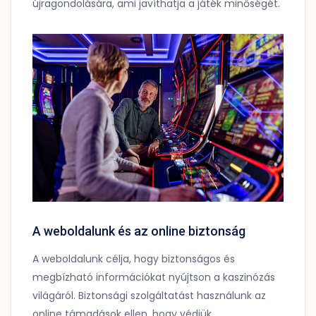
újragondolására, ami javíthatja a játék minőségét.
A weboldalunk és az online biztonság
A weboldalunk célja, hogy biztonságos és
megbízható információkat nyújtson a kaszinózás
világáról. Biztonsági szolgáltatást használunk az
online támadások ellen, hogy védjük