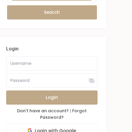
Login
Login
Don't have an account?
|
Forgot
Password?
Login with Google