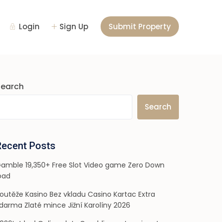
Login
Sign Up
Submit Property
Search
Search
Recent Posts
amble 19,350+ Free Slot Video game Zero Down
oad
outěže Kasino Bez vkladu Casino Kartac Extra
darma Zlaté mince Jižní Karolíny 2026