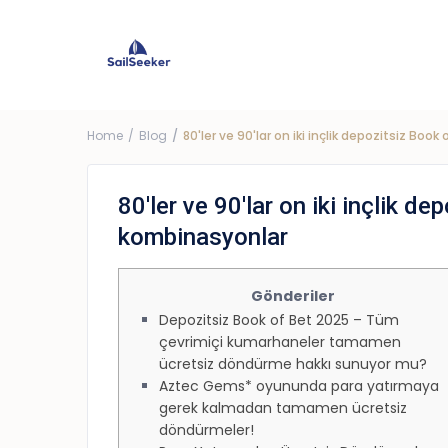
Choose Yacht
G
Price ra
Home
Blog
80'ler ve 90'lar on iki inçlik depozitsiz Bo
80'ler ve 90'lar on iki inçlik d
kombinasyonlar
Gönderiler
Depozitsiz Book of Bet 2025 – Tüm
çevrimiçi kumarhaneler tamamen
ücretsiz döndürme hakkı sunuyor mu?
Aztec Gems* oyununda para yatırmaya
gerek kalmadan tamamen ücretsiz
döndürmeler!