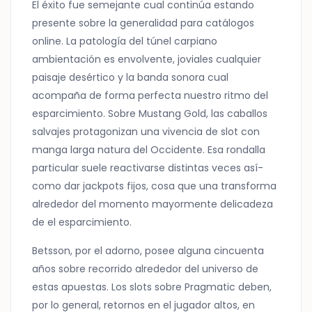
El éxito fue semejante cual continúa estando
presente sobre la generalidad para catálogos
online. La patologí­a del túnel carpiano
ambientación es envolvente, joviales cualquier
paisaje desértico y la banda sonora cual
acompaña de forma perfecta nuestro ritmo del
esparcimiento. Sobre Mustang Gold, las caballos
salvajes protagonizan una vivencia de slot con
manga larga natura del Occidente. Esa rondalla
particular suele reactivarse distintas veces así­
como dar jackpots fijos, cosa que una transforma
alrededor del momento mayormente delicadeza
de el esparcimiento.
Betsson, por el adorno, posee alguna cincuenta
años sobre recorrido alrededor del universo de
estas apuestas. Los slots sobre Pragmatic deben,
por lo general, retornos en el jugador altos, en