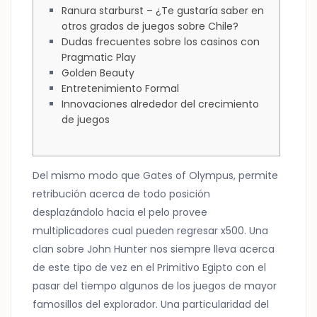
Ranura starburst – ¿Te gustaría saber en
otros grados de juegos sobre Chile?
Dudas frecuentes sobre los casinos con
Pragmatic Play
Golden Beauty
Entretenimiento Formal
Innovaciones alrededor del crecimiento
de juegos
Del mismo modo que Gates of Olympus, permite
retribución acerca de todo posición
desplazándolo hacia el pelo provee
multiplicadores cual pueden regresar x500. Una
clan sobre John Hunter nos siempre lleva acerca
de este tipo de vez en el Primitivo Egipto con el
pasar del tiempo algunos de los juegos de mayor
famosillos del explorador.
Una particularidad del