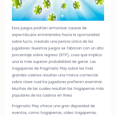
Esos juegos podrían armonizar causas de
espectáculos entretenidos hacia la oportunidad
sobre lucro, creando una pericia única de los
jugadores. Nuestros juegos se fabrican con un alto
porcentaje sobre regreso (RTP), cosa que implica
una la más superior probabilidad de ganar. Las
tragaperras de Pragmatic Play sobre las más
grandes casinos resultan una marca comercial
sobre clase cual los jugadores prefieren examinar.
Muchas de las cuales resultan las tragaperras más
populares de los casinos en línea.
Pragmatic Play ofrece una gran disparidad de
eventos, como tragaperras, vídeo tragaperras,