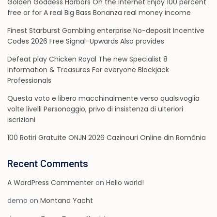
Golden Goddess Harbors On the internet Enjoy 100 percent
free or for A real Big Bass Bonanza real money income
Finest Starburst Gambling enterprise No-deposit Incentive
Codes 2026 Free Signal-Upwards Also provides
Defeat play Chicken Royal The new Specialist 8
Information & Treasures For everyone Blackjack
Professionals
Questa voto e libero macchinalmente verso qualsivoglia
volte livelli Personaggio, privo di insistenza di ulteriori
iscrizioni
100 Rotiri Gratuite ONJN 2026 Cazinouri Online din România
Recent Comments
A WordPress Commenter
on
Hello world!
demo
on
Montana Yacht