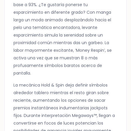
base a 93%. ¿Te gustaría ponerse tu
esparcimiento en diferente grado? Con manga
larga un moda animado desplazándolo hacia el
pelo una temática encantadora, levante
esparcimiento simula la serenidad sobre un
proximidad común mientras das un garbeo. La
labor mayormente excitante, ‘Money Respin’, se
activa una vez que se muestran 8 o más
profusamente símbolos baratos acerca de
pantalla.
La mecánica Hold & Spin deja definir símbolos
alrededor tablero mientras el resto giran sobre
reciente, aumentando los opciones de sacar
premios instantáneos indumentarias jackpots
fijos. Durante interpretación Megaways™, llegan a
convertirse en focos de luces potencian los
posibilidades de ganancia joviales mayormente