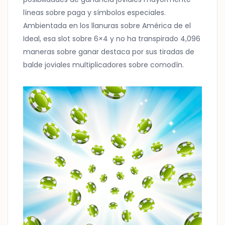
líneas sobre paga y símbolos especiales.
Ambientada en los llanuras sobre América de el
Ideal, esa slot sobre 6×4 y no ha transpirado 4,096
maneras sobre ganar destaca por sus tiradas de
balde joviales multiplicadores sobre comodín.