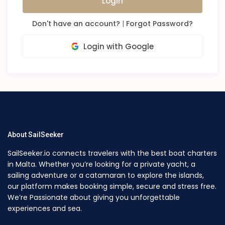
Login
Don't have an account?
|
Forgot Password?
Login with Google
About SailSeeker
SailSeeker.io connects travelers with the best boat charters
in Malta. Whether you’re looking for a private yacht, a
sailing adventure or a catamaran to explore the islands,
our platform makes booking simple, secure and stress free.
We’re Passionate about giving you unforgettable
experiences and sea.