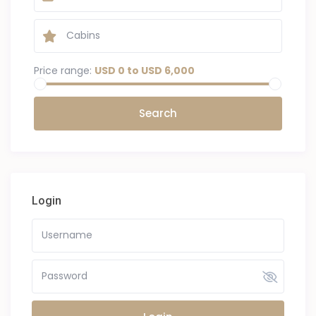
Price range:
USD 0 to USD 6,000
Login