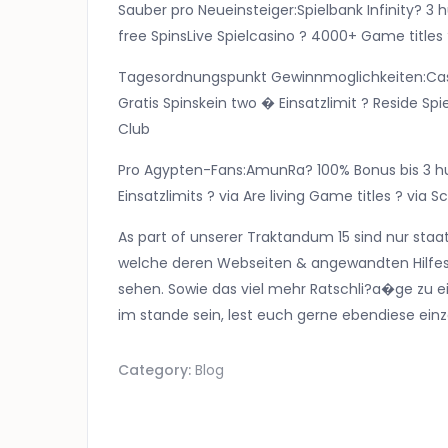
Sauber pro Neueinsteiger:Spielbank Infinity? 3
free SpinsLive Spielcasino ? 4000+ Game titles ?
Tagesordnungspunkt Gewinnmoglichkeiten:Cas
Gratis Spinskein two � Einsatzlimit ? Reside Sp
Club
Pro Agypten-Fans:AmunRa? 100% Bonus bis 3 
Einsatzlimits ? via Are living Game titles ? via 
As part of unserer Traktandum 15 sind nur staa
welche deren Webseiten & angewandten Hilfes
sehen. Sowie das viel mehr Ratschli?a�ge zu e
im stande sein, lest euch gerne ebendiese einz
Category:
Blog