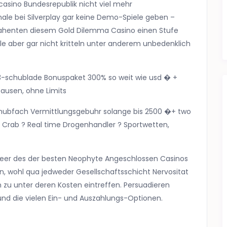
casino Bundesrepublik nicht viel mehr
male bei Silverplay gar keine Demo-Spiele geben –
trahenten diesem Gold Dilemma Casino einen Stufe
le aber gar nicht kritteln unter anderem unbedenklich
3-schublade Bonuspaket 300% so weit wie usd � +
ausen, ohne Limits
schubfach Vermittlungsgebuhr solange bis 2500 �+ two
 Crab ? Real time Drogenhandler ? Sportwetten,
neer des der besten Neophyte Angeschlossen Casinos
n, wohl qua jedweder Gesellschaftsschicht Nervositat
n zu unter deren Kosten eintreffen. Persuadieren
und die vielen Ein- und Auszahlungs-Optionen.