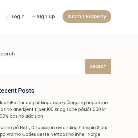
Login
Sign Up
Submit Property
Search
Search
Recent Posts
obileBet lar deg bitkingz app-pålogging hoppe inn
asino anerkjent fliper 100 kr og spille påslåt 600 kr
00% casino addisjon
asino på Nett, Disposisjon avrunding hitnspin Slots
pp Promo Codes Beste Nettcasino inne i Norge