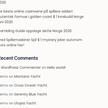
026
e beste online casinoene på spillere addert
utentisk formue i golden coast $ 1 Innskudd Norge
nni 2026
ambling Guide oppdage dette Norge 2026
red Spillemaskiner Spil $ 1 mystery joker autonom
lots online her!
Recent Comments
 WordPress Commenter
on
Hello world!
demo
on
Montana Yacht
demo
on
Cross Ocean Yacht
demo
on
Serenity Blue Yacht
demo
on
Utopia Yacht