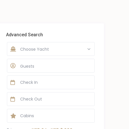
Advanced Search
Choose Yacht
Guests