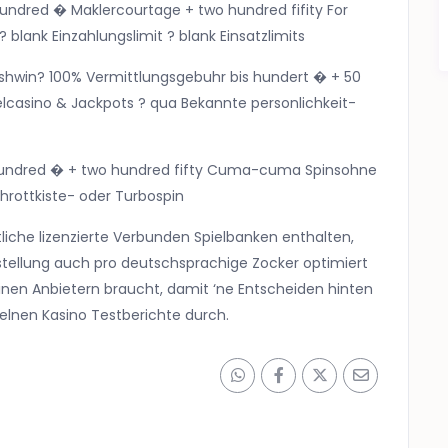
 hundred � Maklercourtage + two hundred fifity For
 blank Einzahlungslimit ? blank Einsatzlimits
hwin? 100% Vermittlungsgebuhr bis hundert � + 50
ielcasino & Jackpots ? qua Bekannte personlichkeit-
hundred � + two hundred fifty Cuma-cuma Spinsohne
Schrottkiste- oder Turbospin
tliche lizenzierte Verbunden Spielbanken enthalten,
tellung auch pro deutschsprachige Zocker optimiert
inen Anbietern braucht, damit ‘ne Entscheiden hinten
elnen Kasino Testberichte durch.