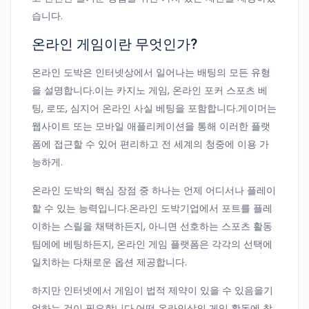
습니다.
온라인 게임이란 무엇인가?
온라인 도박은 인터넷상에서 일어나는 배팅의 모든 유형
을 설명합니다.이는 카지노 게임, 온라인 포커 스포츠 베
팅, 로또, 심지어 온라인 사실 베팅을 포함합니다.게이머는
웹사이트 또는 모바일 애플리케이션을 통해 이러한 플랫
폼에 접근할 수 있어 편리하고 전 세계의 청중에 이용 가
능하게.
온라인 도박의 핵심 장점 중 하나는 언제 어디서나 플레이
할 수 있는 능력입니다.온라인 도박기업에서 포트를 플레
이하는 스릴을 채택하든지, 아니면 선호하는 스포츠 활동
팀에에 베팅하든지, 온라인 게임 플랫폼은 각각의 선택에
일치하는 다채로운 옵션 제공합니다.
하지만 인터넷에서 게임이 법적 제약이 있을 수 있음을기
억하는 것이 필요합니다.어떤 온라인상의 게임 활동에 참