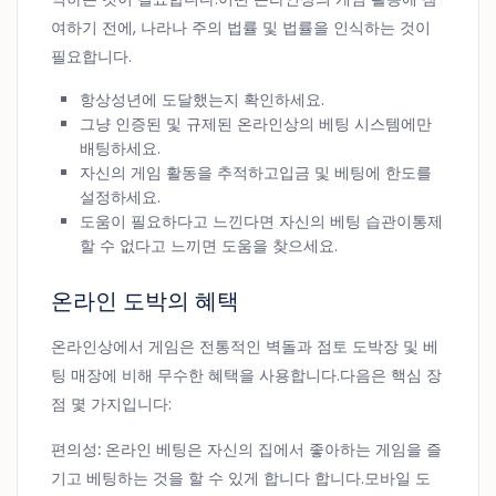
여하기 전에, 나라나 주의 법률 및 법률을 인식하는 것이
필요합니다.
항상성년에 도달했는지 확인하세요.
그냥 인증된 및 규제된 온라인상의 베팅 시스템에만
배팅하세요.
자신의 게임 활동을 추적하고입금 및 베팅에 한도를
설정하세요.
도움이 필요하다고 느낀다면 자신의 베팅 습관이통제
할 수 없다고 느끼면 도움을 찾으세요.
온라인 도박의 혜택
온라인상에서 게임은 전통적인 벽돌과 점토 도박장 및 베
팅 매장에 비해 무수한 혜택을 사용합니다.다음은 핵심 장
점 몇 가지입니다:
편의성:
온라인 베팅은 자신의 집에서 좋아하는 게임을 즐
기고 베팅하는 것을 할 수 있게 합니다 합니다.모바일 도