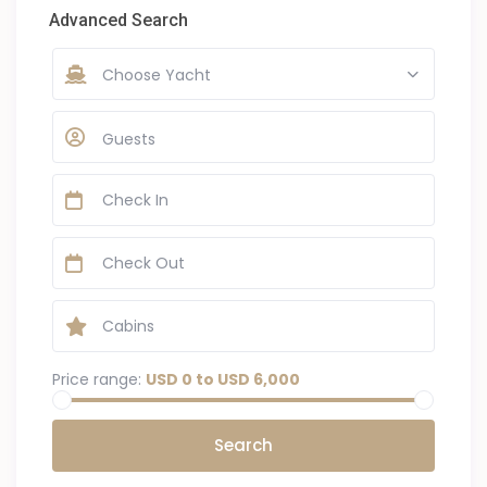
Advanced Search
Choose Yacht
Guests
Price range:
USD 0 to USD 6,000