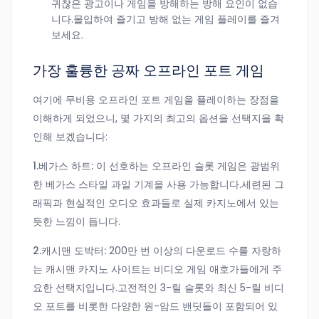
귀찮은 광고이나 게임을 방해하는 방해 요인이 없습
니다.몰입하여 즐기고 방해 없는 게임 플레이를 즐겨
보세요.
가장 훌륭한 공짜 오프라인 포트 게임
여기에 무비용 오프라인 포트 게임을 플레이하는 장점을
이해하게 되었으니, 몇 가지의 최고의 옵션을 선택지을 확
인해 보겠습니다:
1.베가스 하트:
이 선호하는 오프라인 슬롯 게임은 광범위
한 베가스 스타일 과일 기계을 사용 가능합니다.세련된 그
래픽과 현실적인 오디오 효과들로 실제 카지노에서 있는
듯한 느낌이 듭니다.
2.캐시맨 도박터:
200만 번 이상의 다운로드 수를 자랑하
는 캐시맨 카지노 사이트는 비디오 게임 애호가들에게 주
요한 선택지입니다.고전적인 3-릴 슬롯와 최신 5-릴 비디
오 포트를 비롯한 다양한 원-암드 밴딧들이 포함되어 있