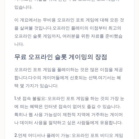
있습니다.
이 개요에서는 무비용 오프라인 포트 게임에 대해 모든 것
을 살펴볼 것입니다.오프라인 플레이의 이점부터 최고의
오프라인 슬롯 게임까지, 여러분을 위한 자료를 준비했습
니다.
무료 오프라인 슬롯 게이밍의 장점
오프라인 포트 게임을 플레이하는 것은 많은 이점을 제공
합니다.다수의 게이머들에게 선호되는 선택.여기서는 혜
택 몇 가지가 있습니다:
1.넷 접속 불필요:
오프라인 포트 게임을 하는 것의 가장 눈
에 띄는 혜택은 인터넷 접속이 없어도 즐길 수 있습니다.
특히나 웹 사용 가능성이 제한적 지역에 거주하는 게이머
나 데이터 사용을 절약하고 싶은 사람들에게 유용합니다.
2.언제 어디서나 플레이 가능:
오프라인 포트 비디오 게임