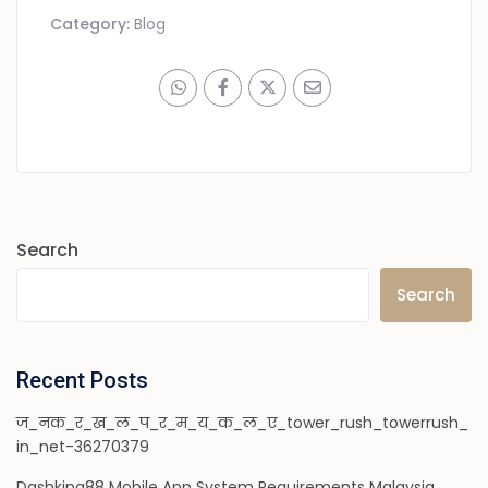
Category:
Blog
Search
Search
Recent Posts
ज_नक_र_ख_ल_प_र_म_य_क_ल_ए_tower_rush_towerrush_
in_net-36270379
Dashking88 Mobile App System Requirements Malaysia