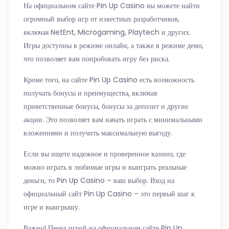
На официальном сайте Pin Up Casino вы можете найти
огромный выбор игр от известных разработчиков,
включая NetEnt, Microgaming, Playtech и других.
Игры доступны в режиме онлайн, а также в режиме демо,
что позволяет вам попробовать игру без риска.
Кроме того, на сайте Pin Up Casino есть возможность
получать бонусы и преимущества, включая
приветственные бонусы, бонусы за депозит и другие
акции. Это позволяет вам начать играть с минимальными
вложениями и получить максимальную выгоду.
Если вы ищете надежное и проверенное казино, где
можно играть в любимые игры и выиграть реальные
деньги, то Pin Up Casino – ваш выбор. Вход на
официальный сайт Pin Up Casino – это первый шаг к
игре и выигрышу.
Важно! Перед игрой на официальном сайте Pin Up