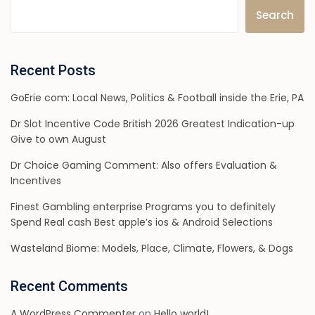
Search
Recent Posts
GoErie com: Local News, Politics & Football inside the Erie, PA
Dr Slot Incentive Code British 2026 Greatest Indication-up
Give to own August
Dr Choice Gaming Comment: Also offers Evaluation &
Incentives
Finest Gambling enterprise Programs you to definitely
Spend Real cash Best apple’s ios & Android Selections
Wasteland Biome: Models, Place, Climate, Flowers, & Dogs
Recent Comments
A WordPress Commenter
on
Hello world!