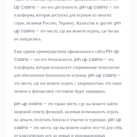
Up Casino – это его доступность. pin up casino – это
платформа, которая доступна для игроков из многих
стран, включая Россию, Украину, Казахстан и другие. pin
up casino – это место, где вы можете играть, где бы вы
не находились.
Еще одним преимуществом официального сайта Pin Up
Casino – это его безопасность. pin up casino – это
платформа, которая использует современные технологии
для обеспечения безопасности игроков. pin up casino –
это место, где вы можете играть с уверенностью, что ваше
личное и финансовое состояние будет защищено.
pin up casino – это также место, где вы можете найти
широкий спектр функций, включая возможность играть
на деньги, получать бонусы и участие в турнирах. pin up
casino – это место, где вы можете найти что-то для себя,
от классических игр до новых и инновационных