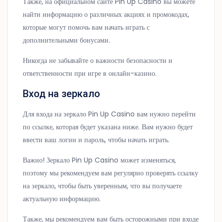
Также, на официальном сайте Pin Up Casino вы можете
найти информацию о различных акциях и промокодах,
которые могут помочь вам начать играть с
дополнительными бонусами.
Никогда не забывайте о важности безопасности и
ответственности при игре в онлайн-казино.
Вход на зеркало
Для входа на зеркало Pin Up Casino вам нужно перейти
по ссылке, которая будет указана ниже. Вам нужно будет
ввести ваш логин и пароль, чтобы начать играть.
Важно! Зеркало Pin Up Casino может изменяться,
поэтому мы рекомендуем вам регулярно проверять ссылку
на зеркало, чтобы быть уверенным, что вы получаете
актуальную информацию.
Также, мы рекомендуем вам быть осторожными при входе