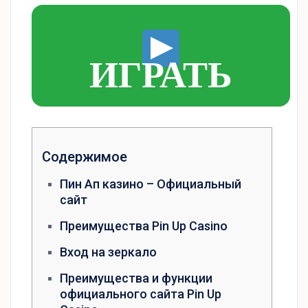
ИГРАТЬ
Содержимое
Пин Ап казино – Официальный
сайт
Преимущества Pin Up Casino
Вход на зеркало
Преимущества и функции
официального сайта Pin Up