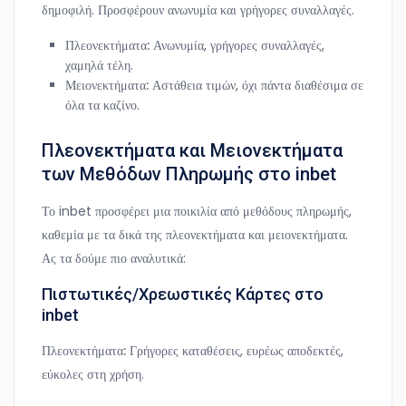
δημοφιλή. Προσφέρουν ανωνυμία και γρήγορες συναλλαγές.
Πλεονεκτήματα:
Ανωνυμία, γρήγορες συναλλαγές,
χαμηλά τέλη.
Μειονεκτήματα:
Αστάθεια τιμών, όχι πάντα διαθέσιμα σε
όλα τα καζίνο.
Πλεονεκτήματα και Μειονεκτήματα
των Μεθόδων Πληρωμής στο inbet
Το inbet προσφέρει μια ποικιλία από μεθόδους πληρωμής,
καθεμία με τα δικά της πλεονεκτήματα και μειονεκτήματα.
Ας τα δούμε πιο αναλυτικά:
Πιστωτικές/Χρεωστικές Κάρτες στο
inbet
Πλεονεκτήματα:
Γρήγορες καταθέσεις, ευρέως αποδεκτές,
εύκολες στη χρήση.