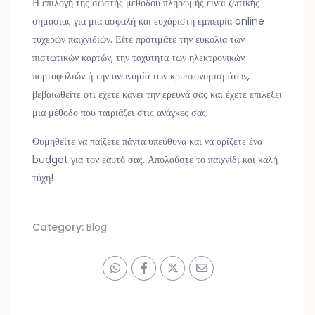
Η επιλογή της σωστής μεθόδου πληρωμής είναι ζωτικής
σημασίας για μια ασφαλή και ευχάριστη εμπειρία online
τυχερών παιχνιδιών. Είτε προτιμάτε την ευκολία των
πιστωτικών καρτών, την ταχύτητα των ηλεκτρονικών
πορτοφολιών ή την ανωνυμία των κρυπτονομισμάτων,
βεβαιωθείτε ότι έχετε κάνει την έρευνά σας και έχετε επιλέξει
μια μέθοδο που ταιριάζει στις ανάγκες σας.
Θυμηθείτε να παίζετε πάντα υπεύθυνα και να ορίζετε ένα
budget για τον εαυτό σας. Απολαύστε το παιχνίδι και καλή
τύχη!
Category:
Blog