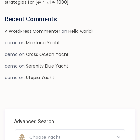
strategies for [슈가 러쉬 1000]
Recent Comments
A WordPress Commenter
on
Hello world!
demo
on
Montana Yacht
demo
on
Cross Ocean Yacht
demo
on
Serenity Blue Yacht
demo
on
Utopia Yacht
Advanced Search
Choose Yacht