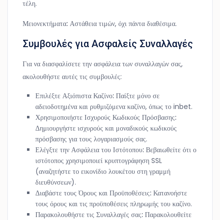
τέλη.
Μειονεκτήματα:
Αστάθεια τιμών, όχι πάντα διαθέσιμα.
Συμβουλές για Ασφαλείς Συναλλαγές
Για να διασφαλίσετε την ασφάλεια των συναλλαγών σας,
ακολουθήστε αυτές τις συμβουλές:
Επιλέξτε Αξιόπιστα Καζίνο:
Παίξτε μόνο σε
αδειοδοτημένα και ρυθμιζόμενα καζίνο, όπως το inbet.
Χρησιμοποιήστε Ισχυρούς Κωδικούς Πρόσβασης:
Δημιουργήστε ισχυρούς και μοναδικούς κωδικούς
πρόσβασης για τους λογαριασμούς σας.
Ελέγξτε την Ασφάλεια του Ιστότοπου:
Βεβαιωθείτε ότι ο
ιστότοπος χρησιμοποιεί κρυπτογράφηση SSL
(αναζητήστε το εικονίδιο λουκέτου στη γραμμή
διευθύνσεων).
Διαβάστε τους Όρους και Προϋποθέσεις:
Κατανοήστε
τους όρους και τις προϋποθέσεις πληρωμής του καζίνο.
Παρακολουθήστε τις Συναλλαγές σας:
Παρακολουθείτε