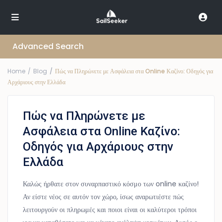
Advanced Search
Home
Blog
Πώς να Πληρώνετε με Ασφάλεια στα Online Καζίνο: Οδηγός για
Αρχάριους στην Ελλάδα
Πώς να Πληρώνετε με
Ασφάλεια στα Online Καζίνο:
Οδηγός για Αρχάριους στην
Ελλάδα
Καλώς ήρθατε στον συναρπαστικό κόσμο των online καζίνο!
Αν είστε νέος σε αυτόν τον χώρο, ίσως αναρωτιέστε πώς
λειτουργούν οι πληρωμές και ποιοι είναι οι καλύτεροι τρόποι