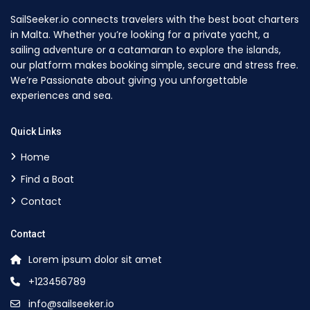
SailSeeker.io connects travelers with the best boat charters
in Malta. Whether you’re looking for a private yacht, a
sailing adventure or a catamaran to explore the islands,
our platform makes booking simple, secure and stress free.
We’re Passionate about giving you unforgettable
experiences and sea.
Quick Links
Home
Find a Boat
Contact
Contact
Lorem ipsum dolor sit amet
+123456789
info@sailseeker.io