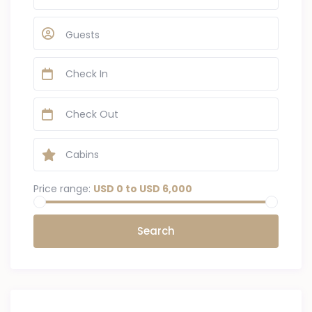
Guests
Price range:
USD 0 to USD 6,000